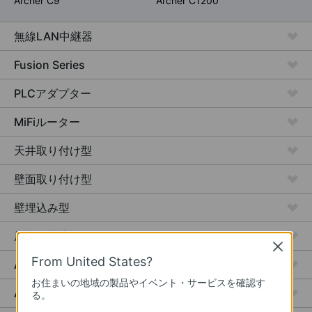
Archer C9
Archer C1200
無線LAN中継器
Fusion Series
PLCアダプター
MiFiルーター
天井取り付け型
壁面取り付け型
壁埋込み型
屋内外対応
Close
From United States?
Access Plus
お住まいの地域の製品やイベント・サービスを確認す
Aggregation
る。