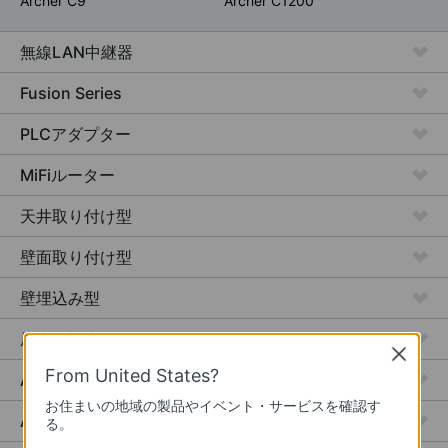
Archer C9
Archer C1200
無線LAN中継器
Fusion Series
PLCアダプター
MiFiルーター
天井取り付け型
壁面取り付け型
壁埋込み型
屋内外対応
Close
From United States?
Access Plus
お住まいの地域の製品やイベント・サービスを確認す
Aggregation
る。