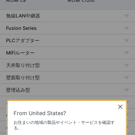
Archer C9
Archer C1200
無線LAN中継器
Fusion Series
PLCアダプター
MiFiルーター
天井取り付け型
壁面取り付け型
壁埋込み型
屋内外対応
Close
From United States?
Access Plus
お住まいの地域の製品やイベント・サービスを確認す
Aggregation
る。