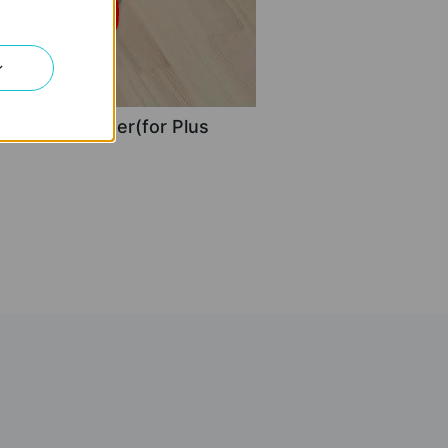
ン
Clean the Filter(for Plus