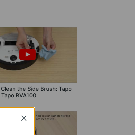
Clean the Side Brush: Tapo
 Tapo RVA100
Close