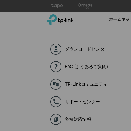
Click
to
skip
TP-Link, Reliably Smart
ホームネッ
the
navigation
bar
ダウンロードセンター
FAQ (よくあるご質問)
TP-Linkコミュニティ
サポートセンター
各種対応情報