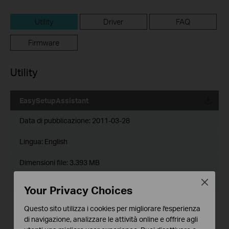
Utility
Driver
FAQ
Firmware
Utility
EasySetupAssistant
Data di pubblicazione:
2011-03-28
Lingua:
English
Dimensioni file:
3.393 MB
Close
Sistema operativo: Windows 2000/XP/2003/Vista/7
Your Privacy Choices
Notes:
Questo sito utilizza i cookies per migliorare l'esperienza
For TD-8817 V6
di navigazione, analizzare le attività online e offrire agli