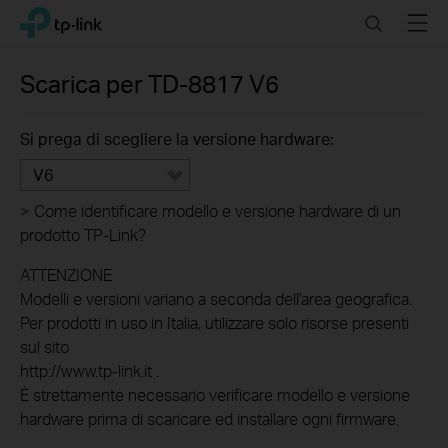
Click
Search
Menu
TP-Link, Reliably Smart
to
skip
the
Scarica per
TD-8817
V6
navigation
bar
Si prega di scegliere la versione hardware:
V6
>
Come identificare modello e versione hardware di un
prodotto TP-Link?
ATTENZIONE
Modelli e versioni variano a seconda dell'area geografica.
Per prodotti in uso in Italia, utilizzare solo risorse presenti
sul sito
http://www.tp-link.it .
È strettamente necessario verificare modello e versione
hardware prima di scaricare ed installare ogni firmware.