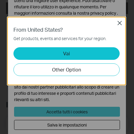
utenti una migliore user experience. Puoi disattivare o
rifiutare il loro utilizzo in qualunque momento. Per
EasySetupAssistant
maggiori informazioni consulta la nostra
privacy policy
.
Data di pubblicazione:
2010-09-07
Close
Basic Cookies
From United States?
Questi cookies sono necessari per il corretto
Lingua:
English
funzionamento del sito e non possono essere disattivati
Get products, events and services for your region.
nel tuo sistema.
Dimensioni file:
9.380 MB
Vai
Analytics e Marketing Cookies
Sistema operativo: Windows 2000/XP/2003/Vista/7
I cookies analitici ci permettono di analizzare le tue
attività sul nostro sito allo scopo di migliorarne le
Other Option
funzionalità.
I marketing cookies possono essere impostati sul nostro
sito dai nostri partner pubblicitari allo scopo di creare un
profilo di tuo interesse e proporti contenuti pubblicitari
rilevanti su altri siti.
Iscriviti alla newsletter
Accetta tutti i cookies
Indirizzo email
Iscriviti
Salva le impostazioni