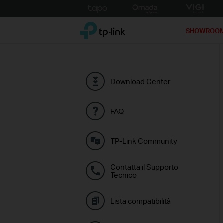
Click
to
TP-Link, Reliably Smart
skip
SHOWROO
the
navigation
bar
Download Center
FAQ
TP-Link Community
Contatta il Supporto
Tecnico
Lista compatibilità