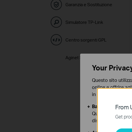
Garanzia e Sostituzione
Simulatore TP-Link
Centro sorgenti GPL
Aginet Solution
Your Privac
Questo sito utilizz
online e offrire agl
in qualunque mome
Basic Cookies
From U
Questi cookies so
Get prod
disattivati nel tuo