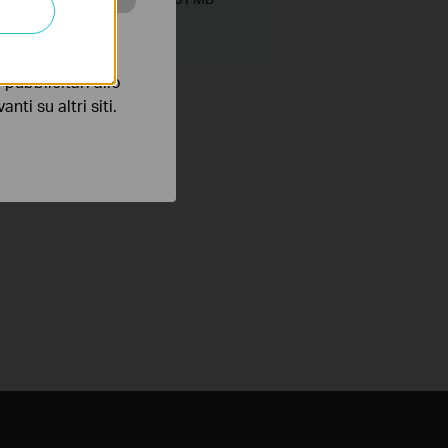
 scopo di
pubblicitari allo
nti su altri siti.