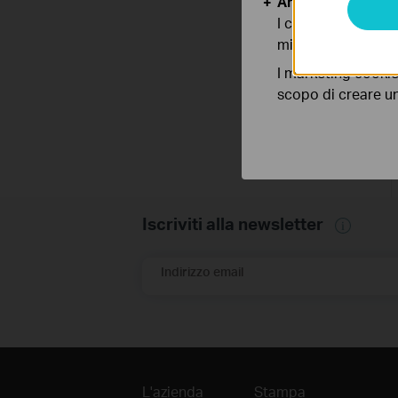
Analytics e Marke
I cookies analitici
migliorarne le funz
I marketing cookie
scopo di creare un 
Iscriviti alla newsletter
Indirizzo email
L'azienda
Stampa