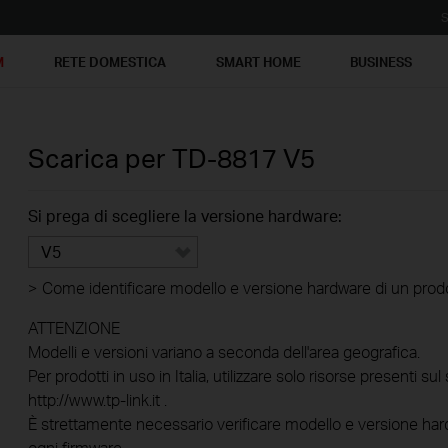
S
M
RETE DOMESTICA
SMART HOME
BUSINESS
Scarica per
TD-8817
V5
Si prega di scegliere la versione hardware:
V5
>
Come identificare modello e versione hardware di un prod
ATTENZIONE
Modelli e versioni variano a seconda dell'area geografica.
Per prodotti in uso in Italia, utilizzare solo risorse presenti sul 
http://www.tp-link.it .
È strettamente necessario verificare modello e versione hard
ogni firmware.