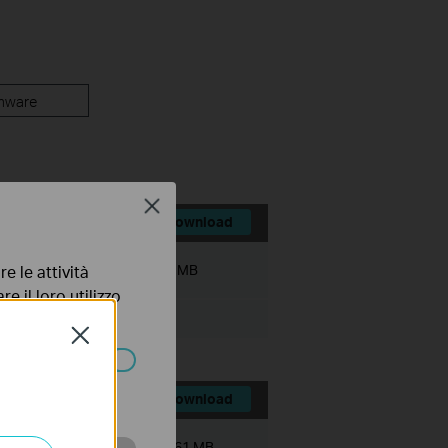
mware
Close
Download
Dimensioni file:
9.2 MB
e le attività
e il loro utilizzo
olicy
.
Close
ssono essere
Download
Dimensioni file:
9.161 MB