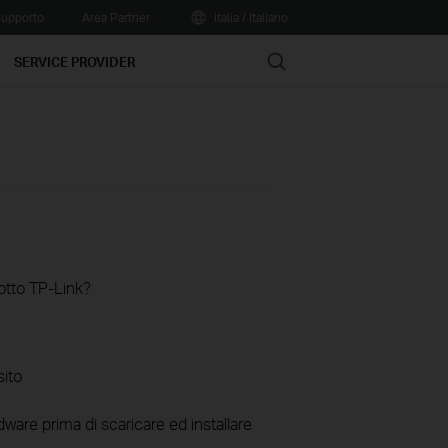
upporto
Area Partner
Italia / Italiano
Search
SERVICE PROVIDER
otto TP-Link?
sito
ware prima di scaricare ed installare