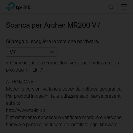
Click
Search
Menu
TP-Link, Reliably Smart
to
skip
the
Scarica per
Archer MR200
V7
navigation
bar
Si prega di scegliere la versione hardware:
V7
>
Come identificare modello e versione hardware di un
prodotto TP-Link?
ATTENZIONE
Modelli e versioni variano a seconda dell'area geografica.
Per prodotti in uso in Italia, utilizzare solo risorse presenti
sul sito
http://www.tp-link.it .
È strettamente necessario verificare modello e versione
hardware prima di scaricare ed installare ogni firmware.