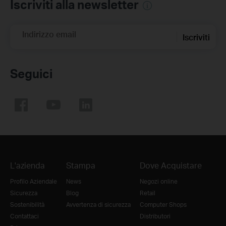
Iscriviti alla newsletter
Indirizzo email
Iscriviti
Seguici
L'azienda
Stampa
Dove Acquistare
Profilo Aziendale
News
Negozi online
Sicurezza
Blog
Retail
Sostenibilità
Avvertenza di sicurezza
Computer Shops
Contattaci
Distributori