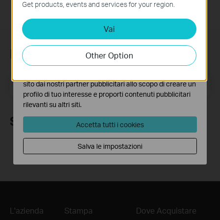
funzionamento del sito e non possono essere disattivati
Get products, events and services for your region.
nel tuo sistema.
Vai
Analytics e Marketing Cookies
I cookies analitici ci permettono di analizzare le tue
attività sul nostro sito allo scopo di migliorarne le
Iscriviti alla newsletter
Other Option
funzionalità.
I marketing cookies possono essere impostati sul nostro
Indirizzo email
sito dai nostri partner pubblicitari allo scopo di creare un
Iscriviti
profilo di tuo interesse e proporti contenuti pubblicitari
rilevanti su altri siti.
Seguici
Accetta tutti i cookies
Salva le impostazioni
L'azienda
Stampa
Dove Acquistare