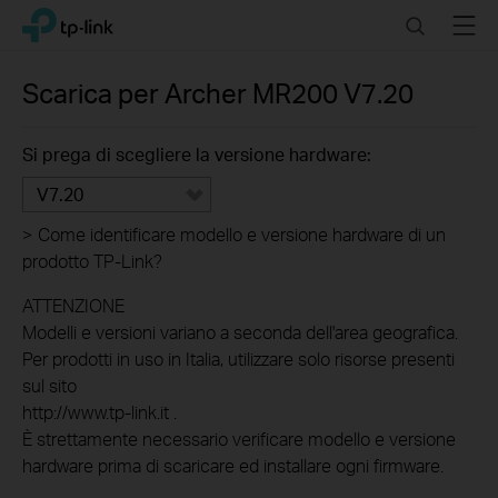
Click
Search
Menu
TP-Link, Reliably Smart
to
skip
the
Scarica per
Archer MR200
V7.20
navigation
bar
Si prega di scegliere la versione hardware:
V7.20
>
Come identificare modello e versione hardware di un
prodotto TP-Link?
ATTENZIONE
Modelli e versioni variano a seconda dell'area geografica.
Per prodotti in uso in Italia, utilizzare solo risorse presenti
sul sito
http://www.tp-link.it .
È strettamente necessario verificare modello e versione
hardware prima di scaricare ed installare ogni firmware.