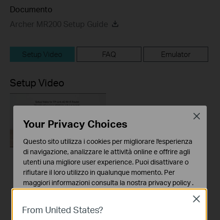
Documento
Archer MR200 Setup Guide
Setup Video
FAQ
Emulator
Setup Video
Close
Your Privacy Choices
Questo sito utilizza i cookies per migliorare l'esperienza
di navigazione, analizzare le attività online e offrire agli
utenti una migliore user experience. Puoi disattivare o
How to Set up TP-
rifiutare il loro utilizzo in qualunque momento. Per
Link 4G WiFi Router
maggiori informazioni consulta la nostra
privacy policy
.
Close
Basic Cookies
From United States?
Questi cookies sono necessari per il corretto