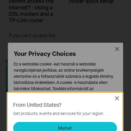
cannot access the
router quick setup
internet? - Using a
DSL modem and a
TP-Link router
If you can’t access the internet using a DSL modem and TP-Link router, this video can help you solve the problem.
More
Close
Your Privacy Choices
Ez a weboldal cookie -kat használ a weboldal
navigációjának javítása, az online tevékenységek
elemzése és a felhasználók számára a legjobb élmény
biztosítása érdekében. A cookie -k használata ellen
bármikor tiltakozhat. További információt az
adatvédelmi irányelveinkben
talál.
Close
From United States?
What should I do if I
How to turn a router
Alap Cookie-k
cannot access the
into an Access
Ezek a cookie -k a webhely működéséhez szükségesek,
Get products, events and services for your region.
internet? - Using a
Point?
és nem tilthatók le a rendszereiben.
cable modem and a
Mehet
Marketing és Elemző Cookie-k
TP-Link router