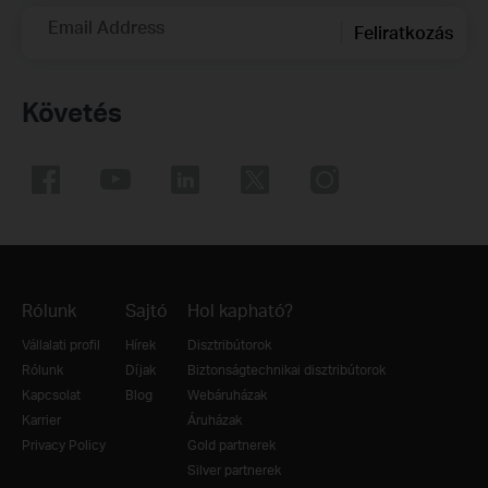
Email Address
Feliratkozás
Követés
Rólunk
Sajtó
Hol kapható?
Vállalati profil
Hírek
Disztribútorok
Rólunk
Díjak
Biztonságtechnikai disztribútorok
Kapcsolat
Blog
Webáruházak
Karrier
Áruházak
Privacy Policy
Gold partnerek
Silver partnerek