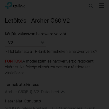
Click
Search
Menu
TP-Link, Reliably Smart
to
skip
the
Letöltés -
Archer C60
V2
navigation
bar
Kérjük, válasszon hardware verziót:
V2
>
Hol található a TP-Link termékeken a hardver verzió?
FONTOS!
:A modellszám és hardver verzió régióként
eltérhet. Ne feledje ellenőrizni ezeket a részleteket
vásárláskor.
Termék áttekintése
Archer C60(EU)_V2_Datasheet
Használati útmutató
SOHO Wireless Router(EU1_12 Languages)_ Quick