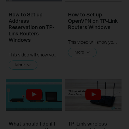
How to Set up
How to Set up
Address
OpenVPN on TP-Link
Reservation on TP-
Routers Windows
Link Routers
Windows
This video will show you how to set up OpenVPN on a TP-Link Wi-Fi router. For more information, visit www.tp-link.com/support.
More
This video will show you how to set up Address Reservation on TP-Link routers.
More
What should I do if I
TP-Link wireless