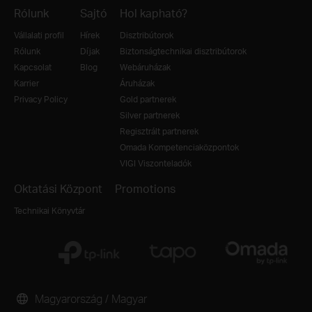
Rólunk
Sajtó
Hol kapható?
Vállalati profil
Hírek
Disztribútorok
Rólunk
Díjak
Biztonságtechnikai disztribútorok
Kapcsolat
Blog
Webáruházak
Karrier
Áruházak
Privacy Policy
Gold partnerek
Silver partnerek
Regisztrált partnerek
Omada Kompetenciaközpontok
VIGI Viszonteladók
Oktatási Központ
Promotions
Technikai Könyvtár
Magyarország / Magyar