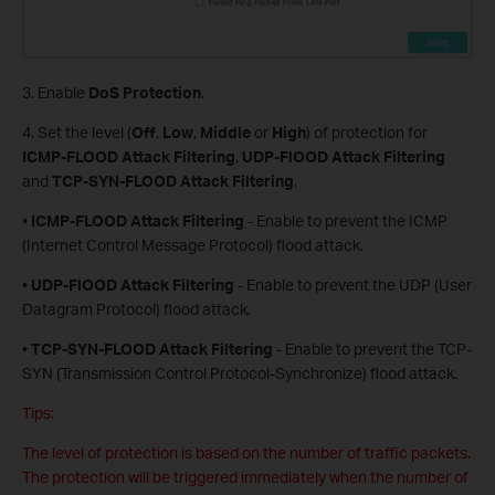
3. Enable
DoS Protection
.
4. Set the level (
Off
,
Low
,
Middle
or
High
) of protection for
ICMP-FLOOD Attack Filtering
,
UDP-FlOOD Attack Filtering
and
TCP-SYN-FLOOD Attack Filtering
.
•
ICMP-FLOOD Attack Filtering
- Enable to prevent the ICMP
(Internet Control Message Protocol) flood attack.
•
UDP-FlOOD Attack Filtering
- Enable to prevent the UDP (User
Datagram Protocol) flood attack.
•
TCP-SYN-FLOOD Attack Filtering
- Enable to prevent the TCP-
SYN (Transmission Control Protocol-Synchronize) flood attack.
Tips:
The level of protection is based on the number of traffic packets.
The protection will be triggered immediately when the number of