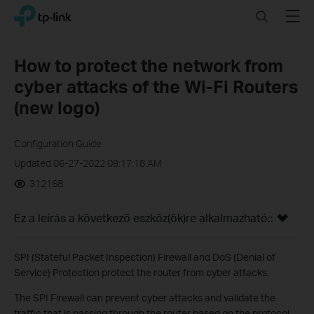
Click
Search
Menu
TP-Link, Reliably Smart
to
skip
the
How to protect the network from
navigation
cyber attacks of the Wi-Fi Routers
bar
(new logo)
Configuration Guide
Updated 06-27-2022 09:17:18 AM
312168
Ez a leírás a következő eszköz(ök)re alkalmazható::
SPI (Stateful Packet Inspection) Firewall and DoS (Denial of
Service) Protection protect the router from cyber attacks.
The SPI Firewall can prevent cyber attacks and validate the
traffic that is passing through the router based on the protocol.