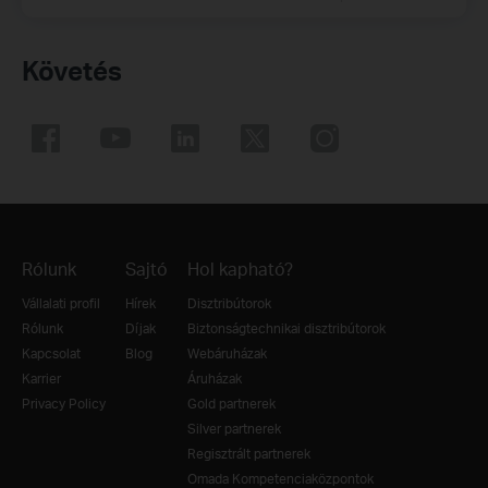
Követés
Rólunk
Sajtó
Hol kapható?
Vállalati profil
Hírek
Disztribútorok
Rólunk
Díjak
Biztonságtechnikai disztribútorok
Kapcsolat
Blog
Webáruházak
Karrier
Áruházak
Privacy Policy
Gold partnerek
Silver partnerek
Regisztrált partnerek
Omada Kompetenciaközpontok