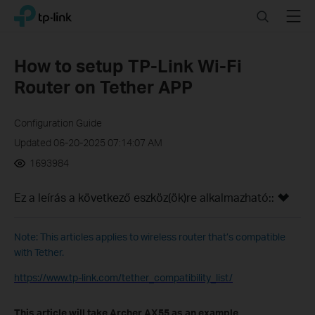
Click
Search
Menu
TP-Link, Reliably Smart
to
skip
the
How to setup TP-Link Wi-Fi
navigation
Router on Tether APP
bar
Configuration Guide
Updated 06-20-2025 07:14:07 AM
1693984
Ez a leírás a következő eszköz(ök)re alkalmazható::
Note: This articles applies to wireless router that’s compatible
with Tether.
https://www.tp-link.com/tether_compatibility_list/
This article will take Archer AX55 as an example.