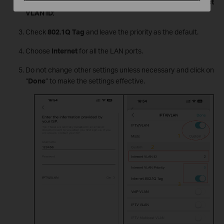
Type the VLAN ID provided by your ISP for
the Internet
VLAN ID
;
Check
802.1Q Tag
and leave the priority as the default.
Choose
Internet
for all the LAN ports.
Do not change other settings unless necessary and click on
“
Done
” to make the settings effective.