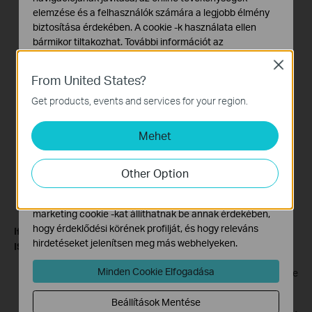
elemzése és a felhasználók számára a legjobb élmény
biztosítása érdekében. A cookie -k használata ellen
bármikor tiltakozhat. További információt az
adatvédelmi irányelveinkben
talál.
Close
From United States?
Alap Cookie-k
Ezek a cookie -k a webhely működéséhez szükségesek,
Get products, events and services for your region.
Pic 2
és nem tilthatók le a rendszereiben.
Mehet
Marketing és Elemző Cookie-k
Az elemző cookie -k lehetővé teszik számunkra, hogy
elemezzük weboldalunkon végzett tevékenységeit, hogy
Other Option
javítsuk és módosítsuk webhelyünk működését.
Hirdetési partnereink a weboldalunkon keresztül
marketing cookie -kat állíthatnak be annak érdekében,
hogy érdeklődési körének profilját, és hogy releváns
If ISP required a VLAN ID, please get the VLAN ID from your
hirdetéseket jelenítsen meg más webhelyeken.
ISP
and enter it follow the steps:
Minden Cookie Elfogadása
Enable IPTV/VLAN
,
select
Custom
If your ISP is out of the
list
;
Beállítások Mentése