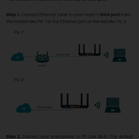
Step 1.
Connect
Ethernet
cable
to
your router
’s
WAN port
from
the modem like
Pic 1
or the Ethernet port on the wall like
Pic 2
.
Pic 1
Pic 2
Step 2.
Connect your smartphone to TP-Link Wi-Fi. The default