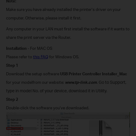
Note:
Make sure you have already installed the printer’s driver on your
computer. Otherwise, please install it first.
Any computer in your LAN must first install the software if it wants to
share the print server via the Router.
Installation
- For
MAC OS
Please refer to
this FAQ
for
Windows
OS.
Step 1
Download the setup software
USB Printer Controller Installer_Mac
for your model
from our website:
www.tp-link.com
.
Go to Support,
type in model No. of your device, download it in Utility.
Step 2
Double-click the software you’ve downloaded.