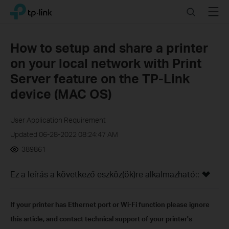
Click
Search
Menu
TP-Link, Reliably Smart
to
skip
the
How to setup and share a printer
navigation
on your local network with Print
bar
Server feature on the TP-Link
device (MAC OS)
User Application Requirement
Updated 06-28-2022 08:24:47 AM
389861
Ez a leírás a következő eszköz(ök)re alkalmazható::
If your printer has Ethernet port or Wi-Fi function please ignore
this article, and contact technical support of your printer's