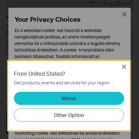
Close
Step
6
Your Privacy Choices
Click
Restart
to finish the software installation.
Ez a weboldal cookie -kat használ a weboldal
navigációjának javítása, az online tevékenységek
elemzése és a felhasználók számára a legjobb élmény
biztosítása érdekében. A cookie -k használata ellen
bármikor tiltakozhat. További információt az
adatvédelmi irányelveinkben
talál.
Application
Close
Step 1
From United States?
Alap Cookie-k
Connect the USB printer to the USB port of the TP-Link
Ezek a cookie -k a webhely működéséhez szükségesek,
Get products, events and services for your region.
és nem tilthatók le a rendszereiben.
modem/router,make sure the USB LED light lit up.
Mehet
Step
2
Marketing és Elemző Cookie-k
Az elemző cookie -k lehetővé teszik számunkra, hogy
Double-click the icon to launch the
TP-Link
USB Printer Controller
elemezzük weboldalunkon végzett tevékenységeit, hogy
Other Option
javítsuk és módosítsuk webhelyünk működését.
Hirdetési partnereink a weboldalunkon keresztül
marketing cookie -kat állíthatnak be annak érdekében,