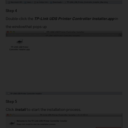
Step
4
Double-click the
TP-Link UDS Printer Controller Installer.app
in
the window
that pops up
Step
5
Click
Install
to start the installation process.