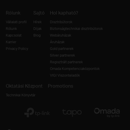
Rólunk
Sajtó
Hol kapható?
Vállalati profil
Hírek
Disztribútorok
Rólunk
Díjak
Biztonságtechnikai disztribútorok
Kapcsolat
Blog
Webáruházak
Karrier
Áruházak
Privacy Policy
Gold partnerek
Silver partnerek
Regisztrált partnerek
Omada Kompetenciaközpontok
VIGI Viszonteladók
Oktatási Központ
Promotions
Technikai Könyvtár