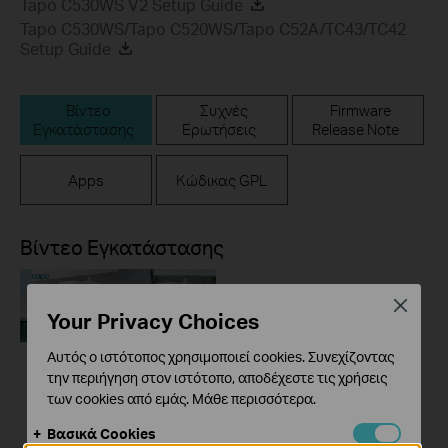
Tapo C530WS V2 Setup Guide
Tapo C530WS/Tapo C520WS/Tapo C52A/TC43/TC42
Setup Guide
Βίντεο
Συχνές
Firmware
Εγκατάστασης
Ερωτήσεις
Release Note
Apps
Κώδικας GPL
Βίντεο Εγκατάστασης
Close
Your Privacy Choices
Αυτός ο ιστότοπος χρησιμοποιεί cookies. Συνεχίζοντας
την περιήγηση στον ιστότοπο, αποδέχεστε τις χρήσεις
των cookies από εμάς.
Μάθε περισσότερα
.
How to Set Up Your
Βασικά Cookies
Outdoor Pan/Tilt