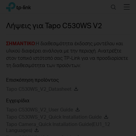
Click
Search
Menu
TP-Link, Reliably Smart
to
skip
the
Λήψεις για
Tapo C530WS
V2
navigation
bar
ΣΗΜΑΝΤΙΚΟ
:Η διαθεσιμότητα έκδοσης μοντέλου και
υλικού διαφέρει ανάλογα με την περιοχή. Ανατρέξτε
στον τοπικό ιστότοπό σας TP-Link για να προσδιορίσετε
τη διαθεσιμότητα των προϊόντων.
Επισκόπηση προϊόντος
Tapo C530WS_V2_Datasheet
Εγχειρίδια
Tapo C530WS_V2_User Guide
Tapo C530WS_V2_Quick Installation Guide
Tapo Camera_Quick Installation Guide(EU1_12
Languages)