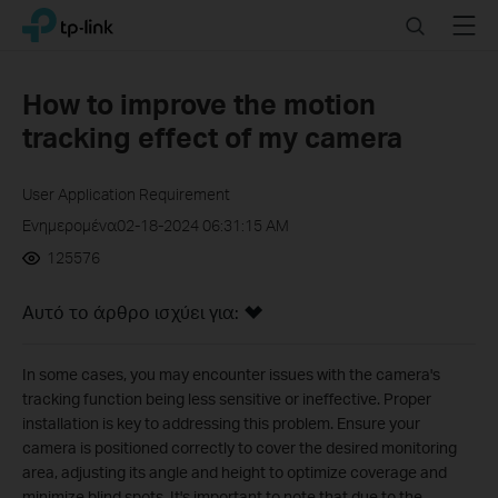
Click
Search
Menu
TP-Link, Reliably Smart
to
skip
the
How to improve the motion
navigation
tracking effect of my camera
bar
User Application Requirement
Ενημερομένα02-18-2024 06:31:15 AM
125576
Αυτό το άρθρο ισχύει για:
In some cases, you may encounter issues with the camera's
tracking function being less sensitive or ineffective. Proper
installation is key to addressing this problem. Ensure your
camera is positioned correctly to cover the desired monitoring
area, adjusting its angle and height to optimize coverage and
minimize blind spots. It's important to note that due to the