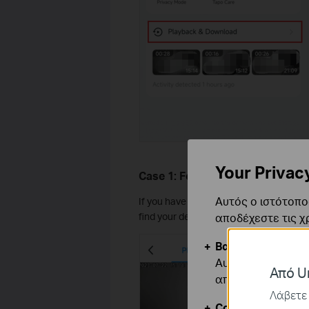
Your Privac
Case 1: For Cloud Videos
Αυτός ο ιστότοπος
If you have subscribed to the
Tapo/Kas
αποδέχεστε τις χ
find your desired detection recordings.
Βασικά Cookies
Αυτά τα cookie εί
Από Un
απενεργοποιηθού
Λάβετε 
Cookies Ανάλυση