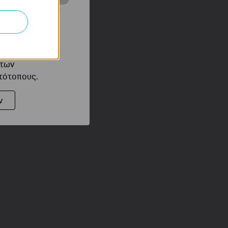
ότητές σας στον
 του ιστότοπού
ό τους
 των
στότοπους.
ν