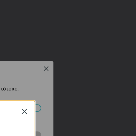
Close
στότοπο,
Close
πορούν να