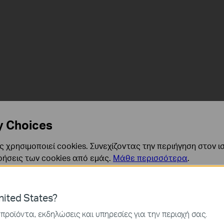
y Choices
 χρησιμοποιεί cookies. Συνεχίζοντας την περιήγηση στον ι
a Care
service, please tap the
Cloud
icon and select the
date
to
ρήσεις των cookies από εμάς.
Μάθε περισσότερα
.
ναι απαραίτητα για τη λειτουργία του ιστότοπου και δεν μ
ited States?
ν στα συστήματά σας.
προϊόντα, εκδηλώσεις και υπηρεσίες για την περιοχή σας.
ς και Μάρκετινγκ