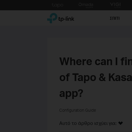
Click
to
TP-Link, Reliably Smart
skip
ΣΠΙΤΙ
the
navigation
bar
Where can I fi
of Tapo & Kas
app?
Configuration Guide
Αυτό το άρθρο ισχύει για: