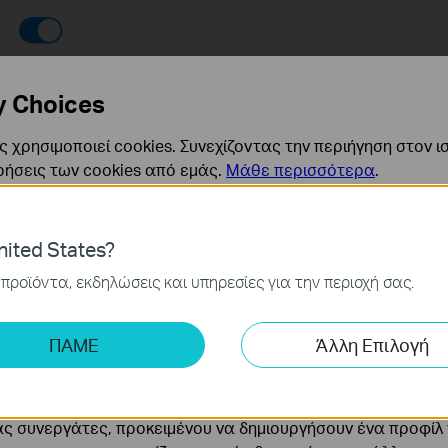
y Choices
 χρησιμοποιεί cookies. Συνεχίζοντας την περιήγηση στον ι
ρήσεις των cookies από εμάς.
Μάθε περισσότερα
.
ναι απαραίτητα για τη λειτουργία του ιστότοπου και δεν μ
ited States?
ν στα συστήματά σας.
προϊόντα, εκδηλώσεις και υπηρεσίες για την περιοχή σας.
ς και Μάρκετινγκ
ης μας δίνουν τη δυνατότητα να αναλύσουμε τις δραστηρι
ΠΑΜΕ
Άλλη Επιλογή
 να βελτιώσουμε και να προσαρμόσουμε τη λειτουργικότητα
cookie μπορούν να ρυθμιστούν μέσω του ιστότοπού μας απ
ας συνεργάτες, προκειμένου να δημιουργήσουν ένα προφίλ