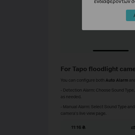
ενδιαφερόντων σα
For Tapo floodlight cam
You can configure both
Auto Alarm
an
- Detection Alarm: Choose Sound Type, 
as needed.
- Manual Alarm: Select Sound Type and A
camera’s live view page.