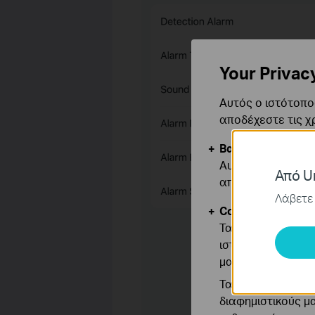
Your Privac
Αυτός ο ιστότοπος
αποδέχεστε τις χ
Βασικά Cookies
Αυτά τα cookie εί
Από Un
απενεργοποιηθού
Λάβετε 
Cookies Ανάλυση
Τα cookie ανάλυσ
ιστότοπό μας για
μας.
Τα διαφημιστικά 
διαφημιστικούς μ