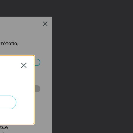
Close
στότοπο,
Close
πορούν να
ότητές σας στον
 του ιστότοπού
ό τους
 των