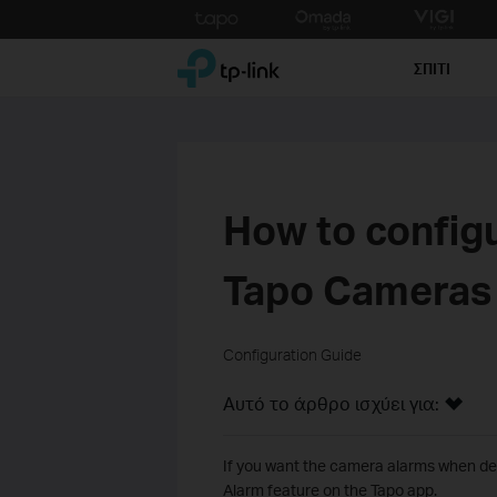
Click
to
TP-Link, Reliably Smart
skip
ΣΠΙΤΙ
the
navigation
bar
How to configu
Tapo Cameras 
Configuration Guide
Αυτό το άρθρο ισχύει για:
If you want the camera alarms when dete
Alarm feature on the Tapo app.