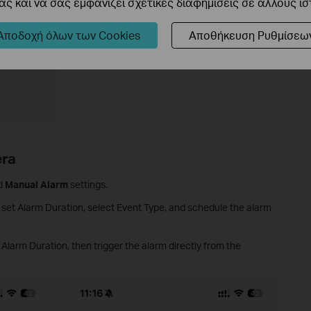
ς και να σας εμφανίζει σχετικές διαφημίσεις σε άλλους ι
Αποδοχή όλων των Cookies
Αποθήκευση Ρυθμίσεω
era
d
Manual Alarm
settings.
set Alarm Duration, select Event Type, and schedule the alarm
larm Duration, then trigger the alarm directly from the