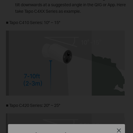
tilt downwards at a suggested angle in the QIG or App. Here
take Tapo C4XX Series as example.
■
Tapo C410 Series: 10° ~ 15°
■
Tapo C420 Series: 20° ~ 25°
Close