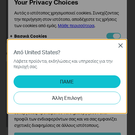
Your Privacy Choices
Αυτός ο ιστότοπος χρησιμοποιεί cookies. Συνεχίζοντας
την περιήγηση στον ιστότοπο, αποδέχεστε τις χρήσεις
των cookies από εμάς.
Μάθε περισσότερα
.
Βασικά Cookies
Αυτά τα cookie είναι απαραίτητα για τη λειτουργία του
Close
ιστότοπου και δεν μπορούν να απενεργοποιηθούν στα
Από United States?
■
Tapo C425 Series: 20°
συστήματά σας.
Λάβετε προϊόντα, εκδηλώσεις και υπηρεσίες για την
Cookies Ανάλυσης και Μάρκετινγκ
περιοχή σας.
Τα cookie ανάλυσης μας δίνουν τη δυνατότητα να
αναλύσουμε τις δραστηριότητές σας στον ιστότοπό
ΠΑΜΕ
μας για να βελτιώσουμε και να προσαρμόσουμε τη
λειτουργικότητα του ιστότοπού μας.
Άλλη Επιλογή
Τα διαφημιστικά cookie μπορούν να ρυθμιστούν μέσω
του ιστότοπού μας από τους διαφημιστικούς μας
συνεργάτες, προκειμένου να δημιουργήσουν ένα
προφίλ των ενδιαφερόντων σας και να σας εμφανίζει
σχετικές διαφημίσεις σε άλλους ιστότοπους.