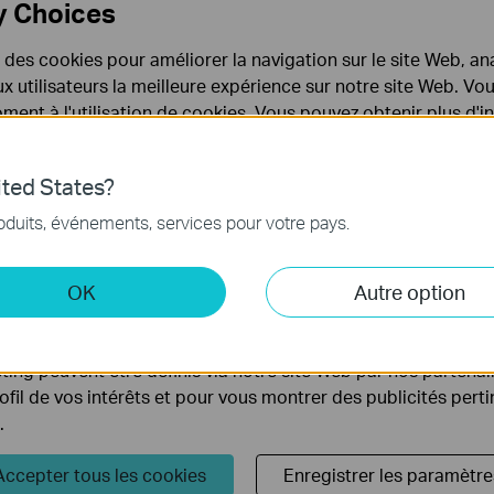
y Choices
Quelles sont les différences de fonctionnalités et de
e des cookies pour améliorer la navigation sur le site Web, ana
scénarios d'application entre les différentes séries de
 aux utilisateurs la meilleure expérience sur notre site Web. V
ent à l'utilisation de cookies. Vous pouvez obtenir plus d'
switches ?
 confidentialité
.
Que puis-je faire si les voyants LED Ethernet du switch non
ted States?
adminsitrable sont éteints?
nécessaires au fonctionnement du site Web et ne peuvent pa
oduits, événements, services pour votre pays.
.
Que puis-je faire si mon PC ne fonctionne pas lorsqu'il est
 et marketing
OK
Autre option
connecté au switch non administrable par câble?
yse nous permettent d'analyser vos activités sur notre site 
tionnalités de notre site Web.
ing peuvent être définis via notre site Web par nos partenair
Que puis-je faire si la vitesse est lente lorsque le PC est
rofil de vos intérêts et pour vous montrer des publicités pert
connecté au switch non administrable
.
FAQ sur les switches non administrables
Accepter tous les cookies
Enregistrer les paramètre