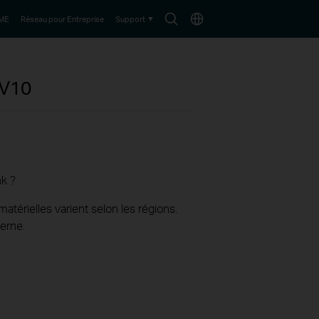
Search
Choisir
PME
Réseau pour Entreprise
Support
icon
le
pays
V10
nk ?
térielles varient selon les régions.
erne.