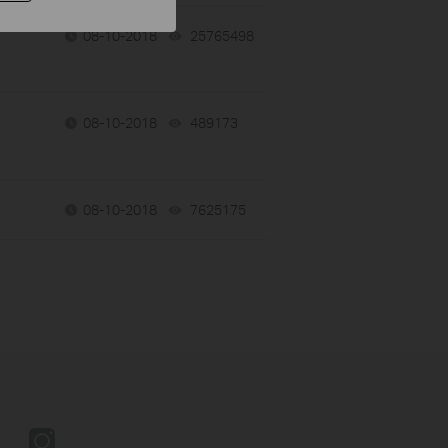
08-10-2018
25765498
views
08-10-2018
489173
views
08-10-2018
7625175
views