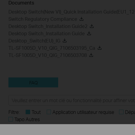
Documents
Desktop Switch(New VI)_Quick Installation Guide(EU1_1
Switch Regulatory Compliance
Desktop Switch_Installation Guide2
Desktop Switch_Installation Guide
Desktop_Switch(EU)_IG
TL-SF1005D_V10_QIG_7106503195_Ca
TL-SF1005D_V10_QIG_7106503708
FAQ
Filtre:
Tout
Application utilisateur requise
Dép
Tapo Autres
FAQs