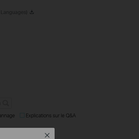
2 Languages)
annage
Explications sur le Q&A
Close