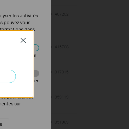
05-12-2025
407202
views
lyser les activités
ous pouvez vous
informations dans
Close
02-08-2021
415708
views
s être désactivés
02-08-2021
317015
views
Web pour améliorer
es publicitaires
08-18-2023
359119
views
inentes sur
12-27-2024
351969
views
s