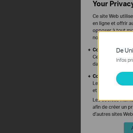
Your Privac
Ce site Web utilis
en ligne et offrir
opposer à tout mom
notre
politique de
Cookies basiques
De Uni
Ces cookies sont 
Infos pr
dans vos systèmes
Cookies d'analyse
Les cookies d'anal
et ajuster les fonc
Les cookies market
afin de créer un p
d'autres sites Web