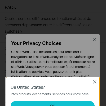
FAQs
Quelles sont les différences de fonctionnalités et de
scénarios d'application entre les différentes séries de
switches ?
05-12-2025
407202
views
Close
Your Privacy Choices
Que puis-je faire si les voyants LED Ethernet du switch
Ce site Web utilise des cookies pour améliorer la
non adminsitrable sont éteints?
navigation sur le site Web, analyser les activités en ligne
et offrir aux utilisateurs la meilleure expérience sur notre
02-08-2021
415709
views
site Web. Vous pouvez vous opposer à tout moment à
Que puis-je faire si mon PC ne fonctionne pas lorsqu'il est
l'utilisation de cookies. Vous pouvez obtenir plus
d'informations dans notre
politique de confidentialité
.
connecté au switch non administrable par câble?
Close
Cookies basiques
02-08-2021
317015
views
De United States?
Ces cookies sont nécessaires au fonctionnement du
Infos produits, événements, services pour votre pays.
Que puis-je faire si la vitesse est lente lorsque le PC est
site Web et ne peuvent pas être désactivés dans vos
systèmes.
connecté au switch non administrable
OK