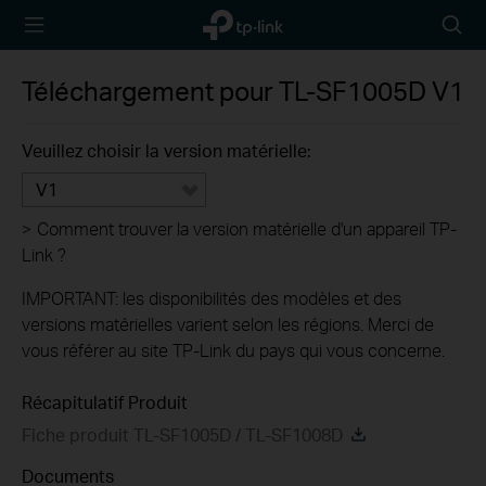
TP-Link,
Searc
Reliably
icon
Smart
Téléchargement pour
TL-SF1005D
V1
Veuillez choisir la version matérielle:
V1
>
Comment trouver la version matérielle d'un appareil TP-
Link ?
IMPORTANT: les disponibilités des modèles et des
versions matérielles varient selon les régions. Merci de
vous référer au site TP-Link du pays qui vous concerne.
Récapitulatif Produit
Fiche produit TL-SF1005D / TL-SF1008D
Documents