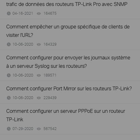
trafic de données des routeurs TP-Link Pro avec SNMP
04-16-2021
164675
views
Comment empêcher un groupe spécifique de clients de
visiter l'URL?
10-06-2020
164329
views
Comment configurer pour envoyer les journaux système
à un serveur Syslog sur les routeurs?
10-06-2020
189571
views
Comment configurer Port Mirror sur les routeurs TP-Link?
10-06-2020
229439
views
Comment configurer un serveur PPPoE sur un routeur
TP-Link
07-29-2020
567542
views