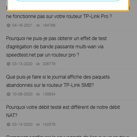
Pourquoi la fonction de serveur virtuel (redirection de port)
ne fonctionne pas sur votre routeur TP-Link Pro ?
04-16-2021
194766
views
Pourquoi ne puis-je pas obtenir un effet de test
d'agrégation de bande passante multi-wan via
speedtest.net par un routeur pro ?
03-13-2020
206779
views
Que puis-je faire si le journal affiche des paquets
abandonnés sur le routeur TP-Link SMB?
10-06-2020
130934
views
Pourquoi votre débit testé est différent de notre débit
NAT?
03-13-2020
142578
views