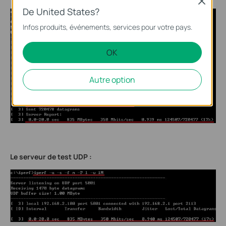
Close
De United States?
Infos produits, événements, services pour votre pays.
OK
Autre option
Le serveur de test UDP
: