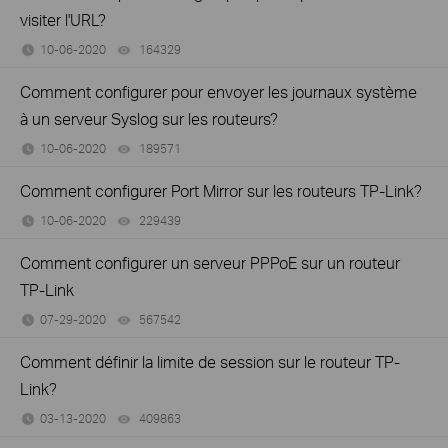
visiter l'URL?
10-06-2020
164329
views
Comment configurer pour envoyer les journaux système
à un serveur Syslog sur les routeurs?
10-06-2020
189571
views
Comment configurer Port Mirror sur les routeurs TP-Link?
10-06-2020
229439
views
Comment configurer un serveur PPPoE sur un routeur
TP-Link
07-29-2020
567542
views
Comment définir la limite de session sur le routeur TP-
Link?
03-13-2020
409863
views