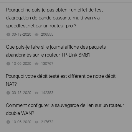
Pourquoi ne puis-je pas obtenir un effet de test
d'agrégation de bande passante multi-wan via
speedtest.net par un routeur pro ?
03-13-2020
206555
views
Que puis-je faire si le journal affiche des paquets
abandonnés sur le routeur TP-Link SMB?
10-06-2020
130767
views
Pourquoi votre débit testé est différent de notre débit
NAT?
03-13-2020
142383
views
Comment configurer la sauvegarde de lien sur un routeur
double WAN?
10-06-2020
217673
views