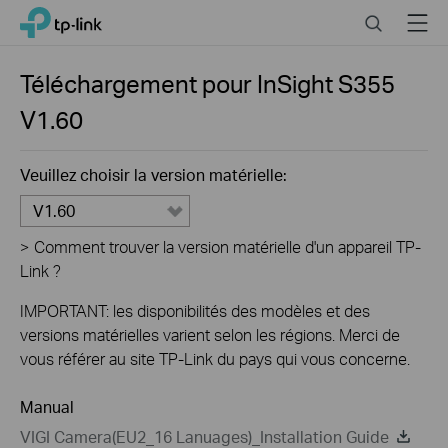
Close
Click
Search
Menu
TP-Link, Reliably Smart
to
skip
the
Téléchargement pour
InSight S355
navigation
V1.60
bar
Veuillez choisir la version matérielle:
V1.60
>
Comment trouver la version matérielle d'un appareil TP-
Link ?
IMPORTANT: les disponibilités des modèles et des
versions matérielles varient selon les régions. Merci de
vous référer au site TP-Link du pays qui vous concerne.
Manual
VIGI Camera(EU2_16 Lanuages)_Installation Guide