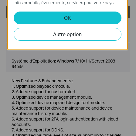
Infos produits, événements, services pour votre pays.
VIGI VMS_1.7.24_64bits
OK
Date de publication:
2024-11-28
Autre option
Langue:
Multi-langues
Taille du fichier:
530.77 MB
Système d'Exploitation: Windows 7/10/11/Server 2008
64bits
New Features& Enhancements :
1. Optimized playback module.
2. Added support for custom alert.
3. Optimized device management module.
4. Optimized device map and design tool module.
5. Added support for device maintenance and device
maintenance history module.
6. Added support for 2FA login authentication with cloud
accounts.
7. Added support for DDNS.
8. Optimized multiple levels of site, support up to 10 levels.