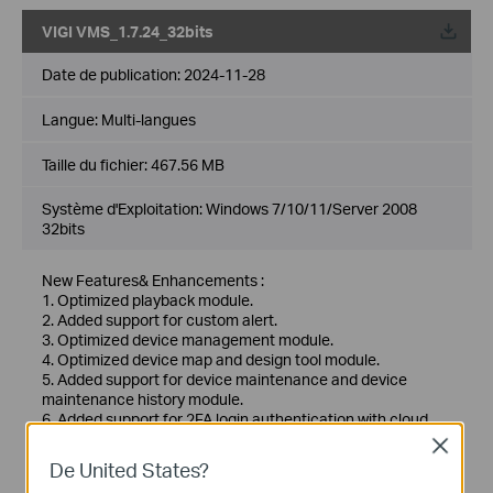
VIGI VMS_1.7.24_32bits
Date de publication:
2024-11-28
Langue:
Multi-langues
Taille du fichier:
467.56 MB
Système d'Exploitation: Windows 7/10/11/Server 2008
32bits
New Features& Enhancements :
1. Optimized playback module.
2. Added support for custom alert.
3. Optimized device management module.
4. Optimized device map and design tool module.
5. Added support for device maintenance and device
maintenance history module.
6. Added support for 2FA login authentication with cloud
accounts.
Close
7. Added support for DDNS.
De United States?
8. Optimized multiple levels of site, support up to 10 levels.