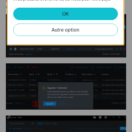
à mettre à niveau, cliquez sur
Mettre à niveau
et attendez la fin
de
la mise à niveau
.
OK
Autre option