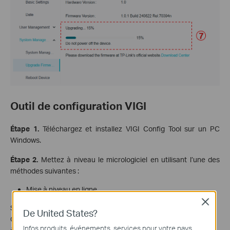
Outil de configuration VIGI
Étape 1.
Téléchargez et installez VIGI Config Tool sur un PC
Windows.
Étape 2.
Mettez à niveau le micrologiciel en utilisant l’une des
méthodes suivantes :
Mise à niveau en ligne
Close
Sélectionnez l'appareil et cliquez sur
Mise à niveau en ligne
.
De United States?
Consultez les notes de version, confirmez le nombre d'appareils
Infos produits, événements, services pour votre pays.