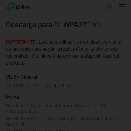
Click
Search
Menu
TP-Link, Reliably Smart
to
skip
the
Descarga para
TL-WPA271
V1
navigation
bar
IMPORTANTE
: La disponibilidad de modelos y versiones
de hardware varía según la región. Consulta el sitio web
regional de TP-Link para determinar la disponibilidad del
producto.
Visión General
TL-WPA271_V1_ Datasheet
Manual
Wireless PLC_Quick Installation Guide(EU2_18
Languages)
Wirelesss PLC(EU1-12Languages)_Quick Installation
Guide