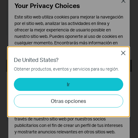
Close
Your Privacy Choices
Idioma:
Inglés
Este sitio web utiliza cookies para mejorar la navegación
Tamaño de Archivo:
72.20 MB
por el sitio web, analizar las actividades en línea y
Sistema Operativo: Windows 7/8/8.1/10/11
ofrecer la mejor experiencia de usuario posible en
nuestro sitio web. Puedes oponerte al uso de cookies en
cualquier momento. Encontrarás más información en
Modification and bug fixes:
nuestra
política de privacidad
.
Compatible with more PLC models
Close
De United States?
Cookies Básicas
TL-WPA271_V1_MAC_Powerline_Scan_Utility
Estas cookies son necesarias para el funcionamiento
Obtener productos, eventos y servicios para su región.
del sitio web y no pueden desactivarse en tu sistema.
Fecha de Publicación:
2015-08-20
Ir
Cookies de Análisis y de Marketing
Idioma:
Inglés
Las cookies de análisis nos permiten analizar tus
actividades en nuestro sitio web con el fin de mejorar y
Otras opciones
Tamaño de Archivo:
393 KB
adaptar la funcionalidad del mismo.
Las cookies de marketing pueden ser instaladas a
Sistema Operativo: Mac OS X (10.7 or later)
través de nuestro sitio web por nuestros socios
publicitarios con el fin de crear un perfil de tus intereses
Notes:
y mostrarte anuncios relevantes en otros sitios web.
The password you need to input when you double click the