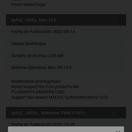
Fixed related bugs
tpPLC_Utility_Mac 12.5
Fecha de Publicación:
2022-09-14
Idioma:
Multilingüe
Tamaño de Archivo:
3.95 MB
Sistema Operativo: Mac OS 12.5
Modification and bug fixes:
Newly support the G.hn products like
PG2400P/PG2405P/PG1200;
Support the newest MACOS System(Monterey 12.5)
tpPLC_ Utility _Windows 7/8/8.1/10/11
Fecha de Publicación:
2021-12-29