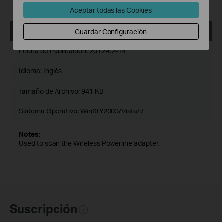
utility is the password of your MAC computer's account .
Aceptar todas las Cookies
Powerline_Scan
Guardar Configuración
Fecha de Publicación:
2012-02-14
Idioma:
Inglés
Tamaño de Archivo:
941 KB
Sistema Operativo: WinXP/2003/Vista/7
Notes:
Used to scan the Wireless Powerline adapter.
Suscripción