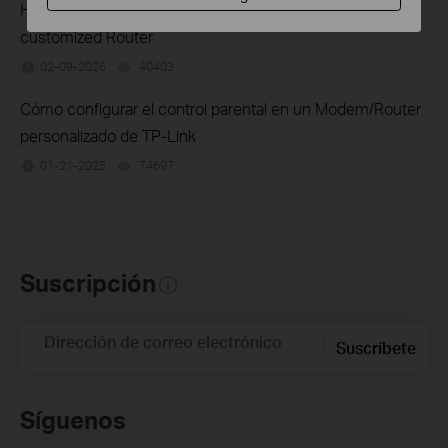
How to configure IP & MAC Binding on TP-Link ISP-
customized Router
02-09-2026
40403
views
Cómo configurar el control parental en un Modem/Router
personalizado de TP-Link
01-21-2025
74697
views
Suscripción
Dirección de correo electrónico
Suscríbete
Síguenos