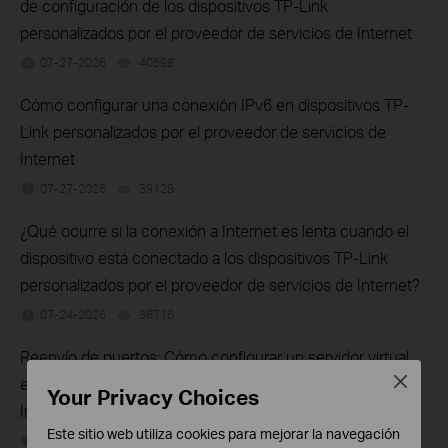
de configuración de los dispositivos TP-Link
personalizados por el proveedor de servicios de Internet
07-27-2026
40598
views
Cómo configurar una conexión IPv6 en dispositivos TP-
Link personalizados por el proveedor de servicios de
Internet
07-27-2026
39128
views
¿Qué ocurre si la conexión a Internet es lenta cuando el
dispositivo está conectado a los dispositivos TP-Link
personalizados por el proveedor de servicios de Internet?
07-24-2026
36716
views
Reenvío de puertos: Cómo configurar un servidor virtual
Close
en un router TP-Link personalizado por el proveedor de
Your Privacy Choices
Internet
Este sitio web utiliza cookies para mejorar la navegación
07-24-2026
51878
views