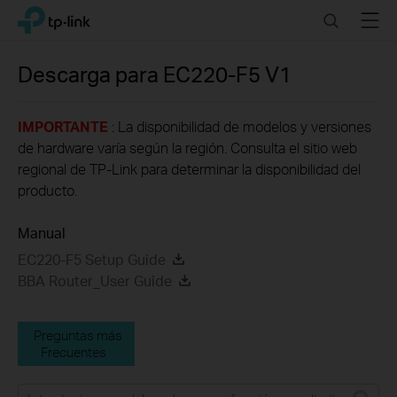
Click
Search
Menu
TP-Link, Reliably Smart
to
skip
the
Descarga para
EC220-F5
V1
navigation
bar
IMPORTANTE
: La disponibilidad de modelos y versiones
de hardware varía según la región. Consulta el sitio web
regional de TP-Link para determinar la disponibilidad del
producto.
Manual
EC220-F5 Setup Guide
BBA Router_User Guide
Preguntas más
Frecuentes