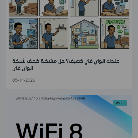
عندك الواي فاي ضعيف؟ حل مشكلة ضعف شبكة
الواي فاي
05-14-2026
WiFi 8