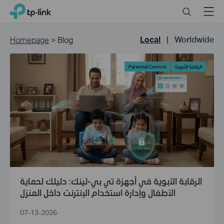
Click
Search
Menu
TP-Link, Reliably Smart
to
skip
the
Local
|
Worldwide
Homepage
>
Blog
navigation
bar
الرقابة الأبوية
Parental Control
الرقابة الأبوية في أجهزة تي بي-لينك: دليلك لحماية
الأطفال وإدارة استخدام الإنترنت داخل المنزل
07-13-2026