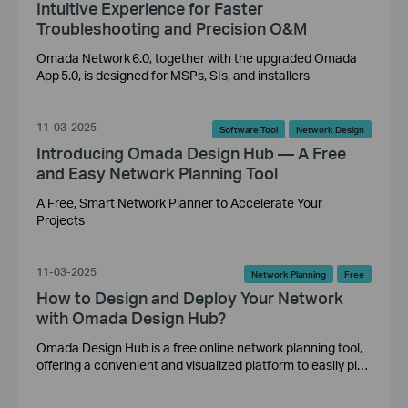
Intuitive Experience for Faster
Troubleshooting and Precision O&M
Omada Network 6.0, together with the upgraded Omada
App 5.0, is designed for MSPs, SIs, and installers —
11-03-2025
Software Tool
Network Design
Introducing Omada Design Hub — A Free
and Easy Network Planning Tool
A Free, Smart Network Planner to Accelerate Your
Projects
11-03-2025
Network Planning
Free
How to Design and Deploy Your Network
with Omada Design Hub?
Omada Design Hub is a free online network planning tool,
offering a convenient and visualized platform to easily plan
your network and select the most suitable network
products to deploy. AI tools are also available to facilitate