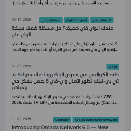
مساعدة الأسرة على توفير تجربة إنترنت أكثر أمانًا للأطفال داخل
المنزل.
05-14-2026
تقوية الواي فاي
أفضل مكان للراوتر
ضعف الواي فاي
عندك الواي فاي ضعيف؟ حل مشكلة ضعف شبكة
الواي فاي
كيف تحسن اشارة الواي فاي عندك بخطوات بسيطة وبدون تكلفة لو
إشارة الواي فاي ضعيفة في بعض الغرف أو النت بيقطع جوه البيت،
اتبع الخطوات دي بالترتيب لتحسين التغطية قبل ما تفكر تغيّر الراوتر.
01-09-2026
WiFi 8
خلف الكواليس في معرض الإلكترونيات الاستهلاكية:
تي بي-لينك تظهر اتصال واي-فاي 8 يعمل بشكل حي
ومباشر
خلف الأبواب المغلقة في معرض الإلكترونيات الاستهلاكية CES
2026، منحت TP-Link عددًا مختارًا من وسائل الإعلام المتخصصة في
الشبكات فرصة نادرة: مشاهدة اتصال واي-فاي 8 يعمل حيًا ومباشرًا.
11-03-2025
Controller
All-New Dashboard Framework
Introducing Omada Network 6.0 — New