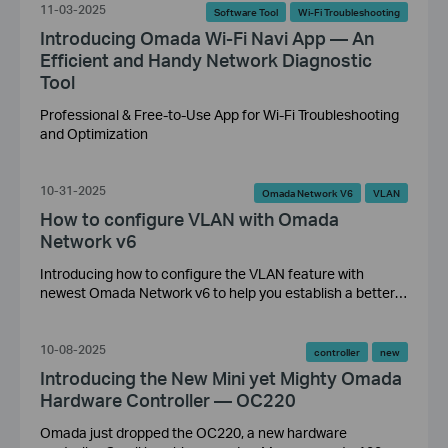
your planning process. This step-by-step guide will take a
11-03-2025
Software Tool
Wi-Fi Troubleshooting
two-story office for example to help you design and deploy
Introducing Omada Wi-Fi Navi App — An
your network using Omada Design Hub.
Efficient and Handy Network Diagnostic
Tool
Professional & Free-to-Use App for Wi-Fi Troubleshooting
and Optimization
10-31-2025
Omada Network V6
VLAN
How to configure VLAN with Omada
Network v6
Introducing how to configure the VLAN feature with
newest Omada Network v6 to help you establish a better
understanding of the workflow of how to configure VLAN
with Omada Network v6.
10-08-2025
controller
new
Introducing the New Mini yet Mighty Omada
Hardware Controller — OC220
Omada just dropped the OC220, a new hardware