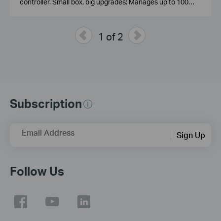
controller. Small box, big upgrades: Manages up to 100
APs, 10 gateways, 20 switches, and even 2 DeltaStream
GPON OLTs. Optional cloud access — no license fees.
Powered by 802.3af PoE or Micro USB. No need for a
1 of 2
running PC or server
Subscription
Email Address
Sign Up
Follow Us