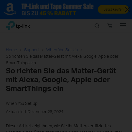
Close
Click
Search
Online
Menu
TP-Link, Reliably Smart
to
store
skip
the
navigation
Home
Support
When You Set Up
bar
So richten Sie das Matter-Gerät mit Alexa, Google, Apple oder
SmartThings ein
So richten Sie das Matter-Gerät
mit Alexa, Google, Apple oder
SmartThings ein
When You Set Up
Aktualisiert Dezember 26, 2024
Dieser Artikel zeigt Ihnen, wie Sie Ihr Matter-zertifiziertes