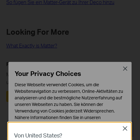
So fügen Sie ein Matter-Gerät zu Ihrer Deco hinzu
Looking For More
What Exactly is Matter?
Finden Sie diese FAQ hilfreich?
Close
Your Privacy Choices
Mit Ihrer Rückmeldung tragen Sie dazu bei, dass wir
unsere Webpräsenz verbessern.
Diese Webseite verwendet Cookies, um die
Websitenavigation zu verbessern, Online-Aktivitäten zu
Ja
Nein
analysieren und die bestmögliche Nutzererfahrung auf
unseren Webseiten zu haben. Sie können der
Verwendung von Cookies jederzeit Widersprechen.
Nähere Informationen finden Sie in unseren
Datenschutzhinweisen
.
Recommend Products
Close
Von United States?
Notwendige Cookies