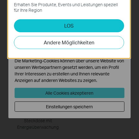
Diese Cookies sind zur Funktion der Website
Erhalten Sie Produkte, Events und Leistungen speziell
NEU
NEU
erforderlich und können in Ihren Systemen nicht
für Ihre Region
deaktiviert werden.
LOS
Analyse- und Marketing-Cookies
Analyse-Cookies ermöglichen es uns, Ihre Aktivitäten
Tapo RV50 Pro Omni
Tapo P410M
auf unserer Website zu analysieren, um die
Andere Möglichkeiten
Saug- und Wischroboter +
Smarter Wi-Fi Outdoor Plug
Funktionsweise unserer Website zu verbessern und
selbstreinigende All-in-One
anzupassen.
Dockingstation
Die Marketing-Cookies können über unsere Website von
unseren Werbepartnern gesetzt werden, um ein Profil
NEU
Ihrer Interessen zu erstellen und Ihnen relevante
Anzeigen auf anderen Websites zu zeigen.
Alle Cookies akzeptieren
Tapo P110M
Einstellungen speichern
Mini-smarte Wi-Fi-
Steckdose mit
Energieüberwachung