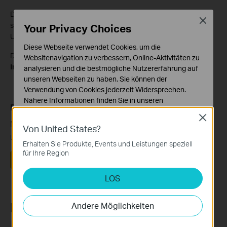
Die
Registrar-Adresse
, bzw. SIP-Adresse für Unitymedia lautet
Close
sip.insysco.de außer Sie erhalten eine andere Adresse von
Your Privacy Choices
Unitymedia.
Diese Webseite verwendet Cookies, um die
Das
Passwort
für die VoIP Telefonie erhalten Sie auch von
Websitenavigation zu verbessern, Online-Aktivitäten zu
Insysco
.
analysieren und die bestmögliche Nutzererfahrung auf
unseren Webseiten zu haben. Sie können der
Verwendung von Cookies jederzeit Widersprechen.
Nähere Informationen finden Sie in unseren
Finden Sie diese FAQ hilfreich?
Datenschutzhinweisen
.
Close
Mit Ihrer Rückmeldung tragen Sie dazu bei, dass wir
Von United States?
Notwendige Cookies
unsere Webpräsenz verbessern.
Diese Cookies sind zur Funktion der Website
Erhalten Sie Produkte, Events und Leistungen speziell
erforderlich und können in Ihren Systemen nicht
für Ihre Region
Ja
Nein
deaktiviert werden.
LOS
Analyse- und Marketing-Cookies
Analyse-Cookies ermöglichen es uns, Ihre Aktivitäten
auf unserer Website zu analysieren, um die
Recommend Products
Andere Möglichkeiten
Funktionsweise unserer Website zu verbessern und
anzupassen.
HOT BUYS
HOT BUYS