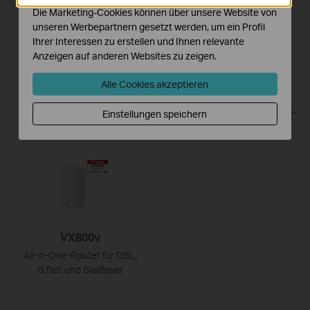
Die Marketing-Cookies können über unsere Website von
unseren Werbepartnern gesetzt werden, um ein Profil
Ihrer Interessen zu erstellen und Ihnen relevante
Anzeigen auf anderen Websites zu zeigen.
VX231v
Archer VR2100v
Alle Cookies akzeptieren
WiFi 6 Internet Box 4
AC2100 WLAN MU-MIMO-
VDSL/ADSL-Telefonie-Modem-
Einstellungen speichern
Router
VX800v
All-in-One-Router für DSL,
G.fast und Glasfaser