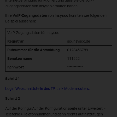
Internetverbindung funktioniert und dass Sie die VoIP-
Zugangsddaten von Insysco erhalten haben.
Ihre
VoIP-Zugangsdaten
von
Insysco
könnten wie folgenden
Beispiel aussehen:
VoIP-Zugangsdaten für Insysco
Registrar
sip.insysco.de
Rufnummer für die Anmeldung
0123456789
Benutzername
111222
Kennwort
************
Schritt 1
Login-Webschnittstelle des TP-Link-Modemrouters.
Schritt 2
Auf der Konfigur
Auf der Konfigurationsseite
unter Erweitert >
Telefonie > Telefonnummer und dann rechts auf hinzufügen