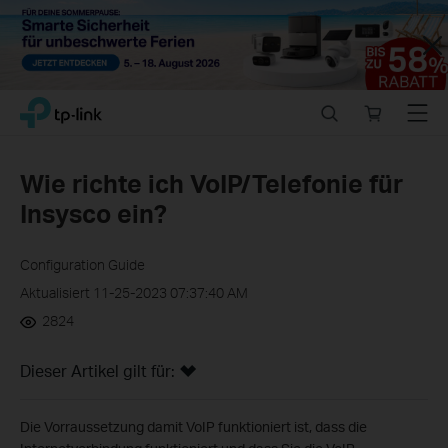
Close
Click
Search
Online
Menu
TP-Link, Reliably Smart
to
store
skip
the
Wie richte ich VoIP/Telefonie für
navigation
Insysco ein?
bar
Configuration Guide
Aktualisiert 11-25-2023 07:37:40 AM
2824
Dieser Artikel gilt für:
Die Vorraussetzung damit VoIP funktioniert ist, dass die