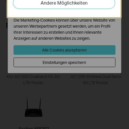
Andere Möglichkeiten
Funktionsweise unserer Website zu verbessern und
anzupassen.
Die Marketing-Cookies können über unsere Website von
Recommend Products
unseren Werbepartnern gesetzt werden, um ein Profil
Ihrer Interessen zu erstellen und Ihnen relevante
Anzeigen auf anderen Websites zu zeigen.
Alle Cookies akzeptieren
Einstellungen speichern
Archer MX1500
Archer MR402
4G+ AX1500 Dualband-WLAN-
AC1200 Wireless Dual Band
LTE-Router
4G LTE Router
Archer MR202