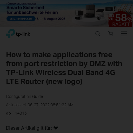
Close
Click
Search
Online
Menu
TP-Link, Reliably Smart
to
store
skip
the
How to make applications free
navigation
from port restriction by DMZ with
bar
TP-Link Wireless Dual Band 4G
LTE Router (new logo)
Configuration Guide
Aktualisiert 06-27-2022 08:51:22 AM
114815
Dieser Artikel gilt für: