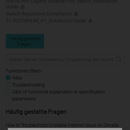
5/6/16-Port Gigabit Desktop PoE Switch_Installation
Guide
Switch Regulatory Compliance
TL-SG116P(UN)_V1_Installation Guide
Häufig gestellte
Fragen
Funktionen filtern:
Alles
Troubleshooting
Q&A of functional explanation or specification
parameters
Häufig gestellte Fragen
How to Troubleshoot Unstable Internet Issue on Omada