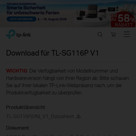
Close
Click
Search
Online
Menu
TP-Link, Reliably Smart
to
store
skip
the
Download für
TL-SG116P
V1
navigation
bar
WICHTIG
: Die Verfügbarkeit von Modellnummer und
Hardwareversion hängt von Ihrer Region ab. Bitte schauen
Sie auf Ihrer lokalen TP-Link-Webpräsenz nach, um die
Produktverfügbarkeit zu überprüfen.
Produktübersicht
TL-SG116P(UN)_V1_Datasheet
Dokument