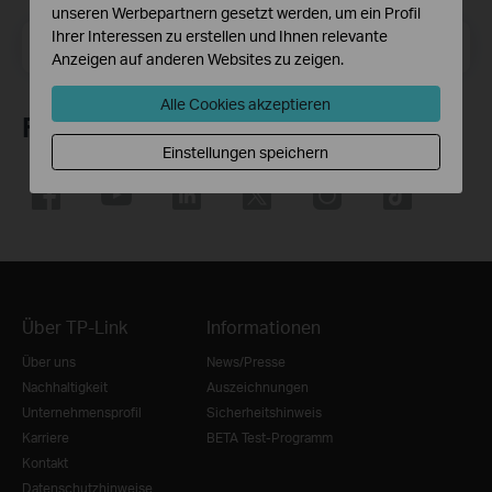
unseren Werbepartnern gesetzt werden, um ein Profil
Ihrer Interessen zu erstellen und Ihnen relevante
E-Mail-Adresse
Registrieren
Anzeigen auf anderen Websites zu zeigen.
Alle Cookies akzeptieren
Folge uns
Einstellungen speichern
Über TP-Link
Informationen
Über uns
News/Presse
Nachhaltigkeit
Auszeichnungen
Unternehmensprofil
Sicherheitshinweis
Karriere
BETA Test-Programm
Kontakt
Datenschutzhinweise