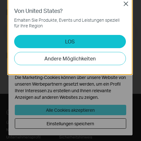
Close
Von United States?
Newsletter abonnieren
Notwendige Cookies
Diese Cookies sind zur Funktion der Website
Erhalten Sie Produkte, Events und Leistungen speziell
erforderlich und können in Ihren Systemen nicht
für Ihre Region
E-Mail-Adresse
deaktiviert werden.
Registrieren
LOS
Analyse- und Marketing-Cookies
Analyse-Cookies ermöglichen es uns, Ihre Aktivitäten
Folge uns
auf unserer Website zu analysieren, um die
Andere Möglichkeiten
Funktionsweise unserer Website zu verbessern und
anzupassen.
Die Marketing-Cookies können über unsere Website von
unseren Werbepartnern gesetzt werden, um ein Profil
Ihrer Interessen zu erstellen und Ihnen relevante
Anzeigen auf anderen Websites zu zeigen.
Alle Cookies akzeptieren
Über TP-Link
Informationen
Über uns
News/Presse
Einstellungen speichern
Nachhaltigkeit
Auszeichnungen
Unternehmensprofil
Sicherheitshinweis