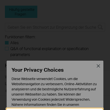
Häufig gestellte
Fragen
Funktionen filtern:
Alles
Q&A of functional explanation or specification
parameters
Häufig gestellte Fragen
Close
Your Privacy Choices
Wie registriere ich ein TP-Link-Produkt mit meiner TP-
Diese Webseite verwendet Cookies, um die
Link-ID?
Websitenavigation zu verbessern, Online-Aktivitäten zu
analysieren und die bestmögliche Nutzererfahrung auf
09-25-2023
510100
views
unseren Webseiten zu haben. Sie können der
Verwendung von Cookies jederzeit Widersprechen.
Nähere Informationen finden Sie in unseren
Datenschutzhinweisen
.