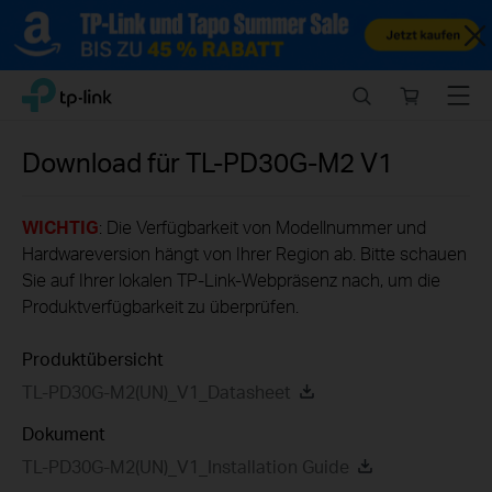
Close
Click
Search
Online
Menu
TP-Link, Reliably Smart
to
store
skip
the
Download für
TL-PD30G-M2
V1
navigation
bar
WICHTIG
: Die Verfügbarkeit von Modellnummer und
Hardwareversion hängt von Ihrer Region ab. Bitte schauen
Sie auf Ihrer lokalen TP-Link-Webpräsenz nach, um die
Produktverfügbarkeit zu überprüfen.
Produktübersicht
TL-PD30G-M2(UN)_V1_Datasheet
Dokument
TL-PD30G-M2(UN)_V1_Installation Guide