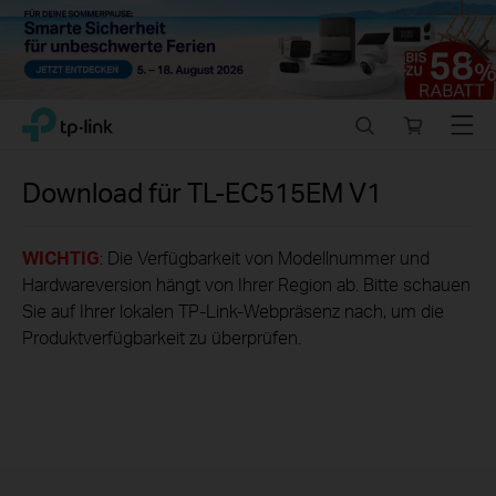
Close
Click
Search
Online
Menu
TP-Link, Reliably Smart
to
store
skip
the
Download für
TL-EC515EM
V1
navigation
bar
WICHTIG
: Die Verfügbarkeit von Modellnummer und
Hardwareversion hängt von Ihrer Region ab. Bitte schauen
Sie auf Ihrer lokalen TP-Link-Webpräsenz nach, um die
Produktverfügbarkeit zu überprüfen.