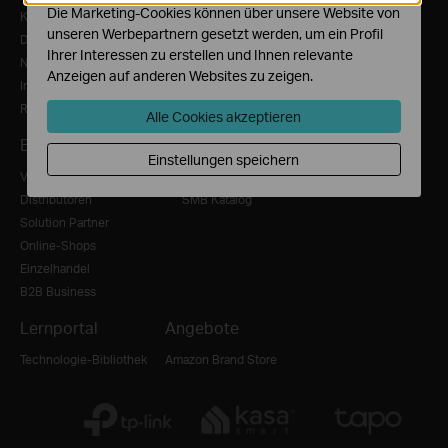
Die Marketing-Cookies können über unsere Website von
Kontakt
unseren Werbepartnern gesetzt werden, um ein Profil
Datenschutzhinweise
Ihrer Interessen zu erstellen und Ihnen relevante
Nutzungsbedingungen
Anzeigen auf anderen Websites zu zeigen.
Impressum
Recruitment Privacy Notice
Alle Cookies akzeptieren
Bezugsquellen
Produkt Katalog
Einstellungen speichern
Value Added Distributoren
SOHO Katalog
Distributoren
SMB Katalog
Solution Partner
Online-Shops
Einzelhandel
B2B Business
Lernportal
Angebote
Technologie-Bibliothek
Amazon Brand Store