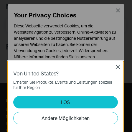
Newsletter abonnieren
Close
Your Privacy Choices
E-Mail-Adresse
Registrieren
Diese Webseite verwendet Cookies, um die
Websitenavigation zu verbessern, Online-Aktivitäten zu
analysieren und die bestmögliche Nutzererfahrung auf
unseren Webseiten zu haben. Sie können der
Folge uns
Verwendung von Cookies jederzeit Widersprechen.
Nähere Informationen finden Sie in unseren
Datenschutzhinweisen
.
Close
Von United States?
Notwendige Cookies
Diese Cookies sind zur Funktion der Website
Erhalten Sie Produkte, Events und Leistungen speziell
erforderlich und können in Ihren Systemen nicht
für Ihre Region
deaktiviert werden.
Über TP-Link
Informationen
LOS
Analyse- und Marketing-Cookies
Analyse-Cookies ermöglichen es uns, Ihre Aktivitäten
Über uns
News/Presse
auf unserer Website zu analysieren, um die
Nachhaltigkeit
Auszeichnungen
Andere Möglichkeiten
Funktionsweise unserer Website zu verbessern und
Unternehmensprofil
Sicherheitshinweis
anzupassen.
Karriere
BETA Test-Programm