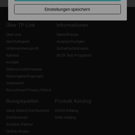
Einstellungen speichern
Über TP-Link
Informationen
Über uns
News/Presse
Nachhaltigkeit
Auszeichnungen
Unternehmensprofil
Sicherheitshinweis
Karriere
BETA Test-Programm
Kontakt
Datenschutzhinweise
Nutzungsbedingungen
Impressum
Recruitment Privacy Notice
Bezugsquellen
Produkt Katalog
Value Added Distributoren
SOHO Katalog
Distributoren
SMB Katalog
Solution Partner
Online-Shops