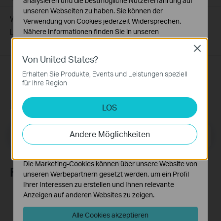
analysieren und die bestmögliche Nutzererfahrung auf
unseren Webseiten zu haben. Sie können der
Wie registriere ich ein TP-Link-Produkt mit meiner TP-
Verwendung von Cookies jederzeit Widersprechen.
Link-ID?
Nähere Informationen finden Sie in unseren
Datenschutzhinweisen
.
09-25-2023
510100
views
Close
Von United States?
Notwendige Cookies
Diese Cookies sind zur Funktion der Website
Erhalten Sie Produkte, Events und Leistungen speziell
erforderlich und können in Ihren Systemen nicht
für Ihre Region
deaktiviert werden.
Newsletter abonnieren
LOS
Analyse- und Marketing-Cookies
Analyse-Cookies ermöglichen es uns, Ihre Aktivitäten
auf unserer Website zu analysieren, um die
E-Mail-Adresse
Andere Möglichkeiten
Registrieren
Funktionsweise unserer Website zu verbessern und
anzupassen.
Die Marketing-Cookies können über unsere Website von
Folge uns
unseren Werbepartnern gesetzt werden, um ein Profil
Ihrer Interessen zu erstellen und Ihnen relevante
Anzeigen auf anderen Websites zu zeigen.
Alle Cookies akzeptieren