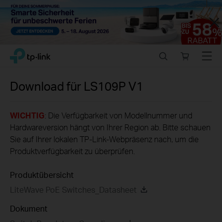
Close
Click
Search
Online
Menu
TP-Link, Reliably Smart
to
store
skip
the
Download für
LS109P
V1
navigation
bar
WICHTIG
: Die Verfügbarkeit von Modellnummer und
Hardwareversion hängt von Ihrer Region ab. Bitte schauen
Sie auf Ihrer lokalen TP-Link-Webpräsenz nach, um die
Produktverfügbarkeit zu überprüfen.
Produktübersicht
LiteWave PoE Switches_Datasheet
Dokument