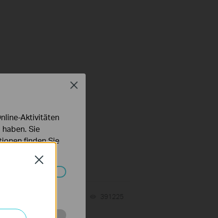
Close
line-Aktivitäten
 haben. Sie
ionen finden Sie
s
Close
Systemen nicht
n
10-05-2020
391225
views