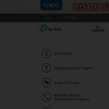
Click
to
TP-Link, Reliably Smart
skip
TP-
LINKBOX
the
navigation
bar
Downloads
Häufig gestellte Fragen
Support-Forum
Kontakt mit dem
Technischen Support