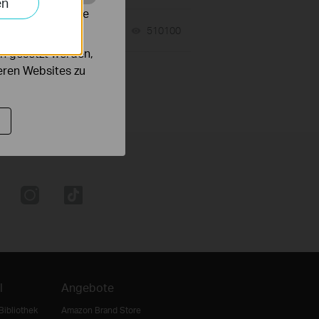
en
alysieren, um die
D?
09-25-2023
510100
views
n gesetzt werden,
deren Websites zu
l
Angebote
Bibliothek
Amazon Brand Store