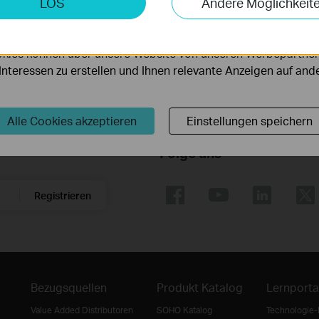
LOS
Andere Möglichkeit
möglichen es uns, Ihre Aktivitäten auf unserer Website zu an
Wie registriere ich ein TP-Link-Produkt mit meiner TP-Link-I
serer Website zu verbessern und anzupassen.
kies können über unsere Website von unseren Werbepartner
r Interessen zu erstellen und Ihnen relevante Anzeigen auf an
Alle Cookies akzeptieren
Einstellungen speichern
Folge uns
Registrieren
Bezugsquellen
Produkt Katalog
Lernporta
Value Added Distributoren
SOHO Katalog
Technologie-