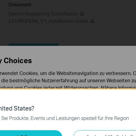
Dokument
Switch Regulatory Compliance
LS108GP(UN)_V1_Installation Guide
Häufig gestellte
Fragen
y Choices
rwendet Cookies, um die Websitenavigation zu verbessern, On
d die bestmögliche Nutzererfahrung auf unseren Webseiten zu
Funktionen filtern:
Alles
Troubleshooting
dung von Cookies jederzeit Widersprechen. Nähere Informat
Q&A of functional explanation or specification parameter
chutzhinweisen
.
Häufig gestellte Fragen
ies
ited States?
 zur Funktion der Website erforderlich und können in Ihren 
 Sie Produkte, Events und Leistungen speziell für Ihre Region
.
Warum mein PoE-Gerät nicht richtig funktioniert, wenn es a
den PoE-Switch angeschlossen ist
keting-Cookies