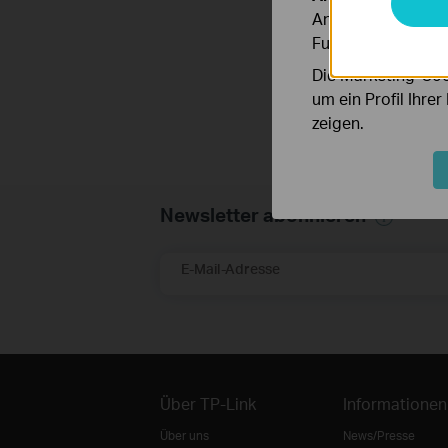
Analyse-Cookies er
Funktionsweise un
Die Marketing-Coo
um ein Profil Ihre
zeigen.
Newsletter abonnieren
E-Mail-Adresse
Über TP-Link
Informationen
Über uns
News/Presse