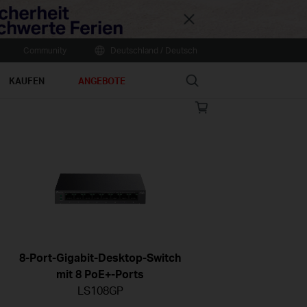
Close
Community
Deutschland / Deutsch
Search
KAUFEN
ANGEBOTE
Online
store
8-Port-Gigabit-Desktop-Switch
mit 8 PoE+-Ports
LS108GP