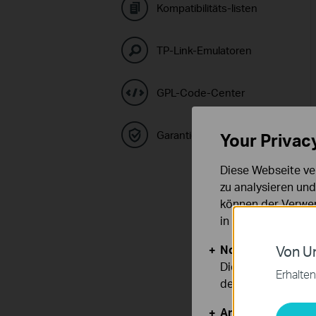
Kompatibilitäts-listen
TP-Link-Emulatoren
GPL-Code-Center
Garantie
Your Privac
Diese Webseite ve
zu analysieren un
können der Verwen
in unseren
Datens
Notwendige Cook
Von Un
Diese Cookies sind
Erhalten
deaktiviert werden
Analyse- und Mar