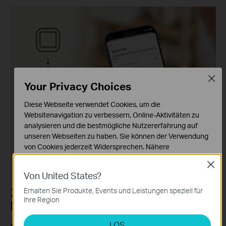
Close
Your Privacy Choices
Diese Webseite verwendet Cookies, um die
Websitenavigation zu verbessern, Online-Aktivitäten zu
analysieren und die bestmögliche Nutzererfahrung auf
unseren Webseiten zu haben. Sie können der Verwendung
von Cookies jederzeit Widersprechen. Nähere
Informationen finden Sie in unseren
Close
Datenschutzhinweisen
.
Von United States?
Notwendige Cookies
2,4" E-Ink-Display, liest sich wie echtes
Erhalten Sie Produkte, Events und Leistungen speziell für
Diese Cookies sind zur Funktion der Website erforderlich
Ihre Region
Papier.
und können in Ihren Systemen nicht deaktiviert werden.
LOS
Analyse- und Marketing-Cookies