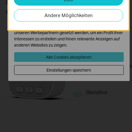
Immer hell, kein Auslösen
Analyse-Cookies ermöglichen es uns, Ihre Aktivitäten auf
erforderlich!
unserer Website zu analysieren, um die Funktionsweise
Andere Möglichkeiten
unserer Website zu verbessern und anzupassen.
Die Marketing-Cookies können über unsere Website von
unseren Werbepartnern gesetzt werden, um ein Profil Ihrer
Interessen zu erstellen und Ihnen relevante Anzeigen auf
Reflektierendes
anderen Websites zu zeigen.
Display
Alle Cookies akzeptieren
Breiter
Betrachtungswinke
Einstellungen speichern
Klar & Scharf
Blendfrei