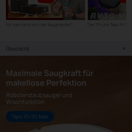
Für wen lohnt sich der Saugroboter?
Der TP-Link Tapo RV30 M
Übersicht
Maximale Saugkraft für
makellose Perfektion
Roboterstaubsauger und
Wischfunktion
Tapo RV30 Max