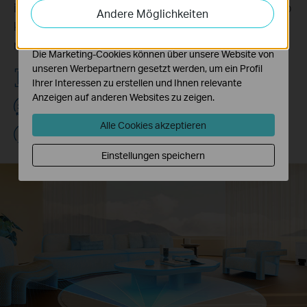
individuell anpassbaren Bedienung in der Tapo-App
auf unserer Website zu analysieren, um die
Andere Möglichkeiten
Funktionsweise unserer Website zu verbessern und
können Sie eine gründliche Ganzhausreinigung mit
anzupassen.
nur einem Fingertipp erreichen!
Die Marketing-Cookies können über unsere Website von
unseren Werbepartnern gesetzt werden, um ein Profil
Schnelle und präzise Kartierung
Ihrer Interessen zu erstellen und Ihnen relevante
Anzeigen auf anderen Websites zu zeigen.
360° Sichtfeld
Alle Cookies akzeptieren
Präzise Navigation bei Nacht
Einstellungen speichern