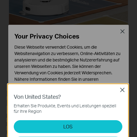
Hartboden
Close
Your Privacy Choices
Diese Webseite verwendet Cookies, um die
Websitenavigation zu verbessern, Online-Aktivitäten zu
Teppich
analysieren und die bestmögliche Nutzererfahrung auf
unseren Webseiten zu haben. Sie können der
Verwendung von Cookies jederzeit Widersprechen.
Nähere Informationen finden Sie in unseren
Datenschutzhinweisen
.
Close
LiDAR+IMU Dual-
Von United States?
Notwendige Cookies
Navigationssystem
Diese Cookies sind zur Funktion der Website
Erhalten Sie Produkte, Events und Leistungen speziell
erforderlich und können in Ihren Systemen nicht
für Ihre Region
Die 360°-Radaransicht kartiert jeden Zentimeter
deaktiviert werden.
Ihres Hauses präzise und erkennt auch kleine
LOS
Analyse- und Marketing-Cookies
Hindernisse mit hoher Genauigkeit. Mit der
Analyse-Cookies ermöglichen es uns, Ihre Aktivitäten