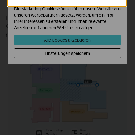
anzupassen.
Teppiche und Läufer kartieren
Die Marketing-Cookies können über unsere Website von
unseren Werbepartnern gesetzt werden, um ein Profil
Fügen Sie Ihre Teppiche und Läufer zur Karte nach
Ihrer Interessen zu erstellen und Ihnen relevante
Größe oder Raum hinzu und legen Sie dann Ihre
Anzeigen auf anderen Websites zu zeigen.
gewünschten Reinigungspräferenzen fest.
Alle Cookies akzeptieren
Einstellungen speichern
Rechteckiger
Raum
Teppich
Teppich