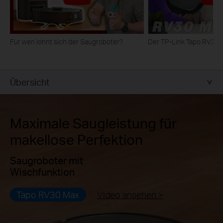
Für wen lohnt sich der Saugroboter?
Der TP-Link Tapo RV30 M
Übersicht
Maximale Saugleistung für
makellose Perfektion
Saugroboter mit
Wischfunktion
Tapo RV30 Max
Video ansehen >