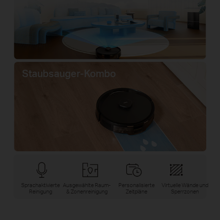
Staubsauger-Kombo
Sprachaktivierte
Ausgewählte Raum-
Personalisierte
Virtuelle Wände und
Reinigung
& Zonenreinigung
Zeitpläne
Sperrzonen