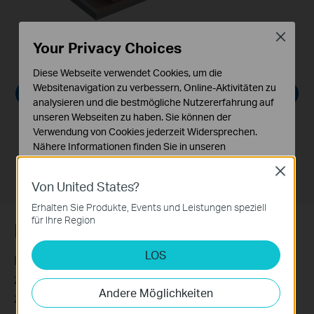
Close
Your Privacy Choices
Ecken-zu-Ecken Reinigung
Diese Webseite verwendet Cookies, um die
Websitenavigation zu verbessern, Online-Aktivitäten zu
Mesh Grid™ Technologie sorgt für
analysieren und die bestmögliche Nutzererfahrung auf
vollständige Abdeckung und verhindert
unseren Webseiten zu haben. Sie können der
verpasste Stellen, was eine gründlichere
Verwendung von Cookies jederzeit Widersprechen.
und effizientere Reinigung ermöglicht.
Nähere Informationen finden Sie in unseren
Datenschutzhinweisen
.
Close
Von United States?
Notwendige Cookies
Diese Cookies sind zur Funktion der Website
Erhalten Sie Produkte, Events und Leistungen speziell
erforderlich und können in Ihren Systemen nicht
für Ihre Region
Personalisierte Teppichpflege
deaktiviert werden.
LOS
Analyse- und Marketing-Cookies
Intelligente Einstellungen, die auf Teppiche
Analyse-Cookies ermöglichen es uns, Ihre Aktivitäten
zugeschnitten sind, machen die Reinigung
auf unserer Website zu analysieren, um die
Andere Möglichkeiten
zeitsparend und mühelos.
Funktionsweise unserer Website zu verbessern und