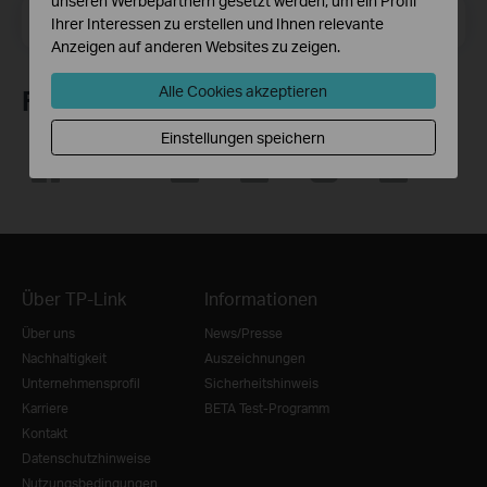
unseren Werbepartnern gesetzt werden, um ein Profil
E-Mail-Adresse
Registrieren
Ihrer Interessen zu erstellen und Ihnen relevante
Anzeigen auf anderen Websites zu zeigen.
Alle Cookies akzeptieren
Folge uns
Einstellungen speichern
Über TP-Link
Informationen
Über uns
News/Presse
Nachhaltigkeit
Auszeichnungen
Unternehmensprofil
Sicherheitshinweis
Karriere
BETA Test-Programm
Kontakt
Datenschutzhinweise
Nutzungsbedingungen