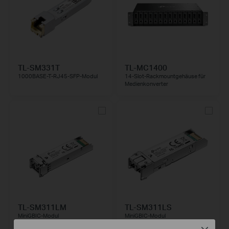
TL-SM331T
TL-MC1400
1000BASE-T-RJ45-SFP-Modul
14-Slot-Rackmountgehäuse für
Medienkonverter
TL-SM311LM
TL-SM311LS
MiniGBIC-Modul
MiniGBIC-Modul