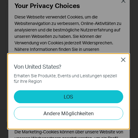
Close
Your Privacy Choices
Diese Webseite verwendet Cookies, um die
Websitenavigation zu verbessern, Online-Aktivitäten zu
analysieren und die bestmögliche Nutzererfahrung auf
unseren Webseiten zu haben. Sie können der
Verwendung von Cookies jederzeit Widersprechen.
Nähere Informationen finden Sie in unseren
Datenschutzhinweisen
.
Close
Von United States?
Notwendige Cookies
TL-SM321A
TL-SM321B
Diese Cookies sind zur Funktion der Website
Erhalten Sie Produkte, Events und Leistungen speziell
Bidirektionales 1000Base-BX-
Bidirektionales 1000Base-BX-
erforderlich und können in Ihren Systemen nicht
WDM-SFP-Modul
WDM-SFP-Modul
für Ihre Region
deaktiviert werden.
LOS
Analyse- und Marketing-Cookies
Analyse-Cookies ermöglichen es uns, Ihre Aktivitäten
auf unserer Website zu analysieren, um die
Andere Möglichkeiten
Funktionsweise unserer Website zu verbessern und
Newsletter abonnieren
anzupassen.
Die Marketing-Cookies können über unsere Website von