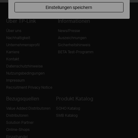
Einstellungen speichern
Über TP-Link
Informationen
Über uns
News/Presse
Nachhaltigkeit
Auszeichnungen
Unternehmensprofil
Sicherheitshinweis
Karriere
BETA Test-Programm
Kontakt
Datenschutzhinweise
Nutzungsbedingungen
Impressum
Recruitment Privacy Notice
Bezugsquellen
Produkt Katalog
Value Added Distributoren
SOHO Katalog
Distributoren
SMB Katalog
Solution Partner
Online-Shops
Einzelhandel