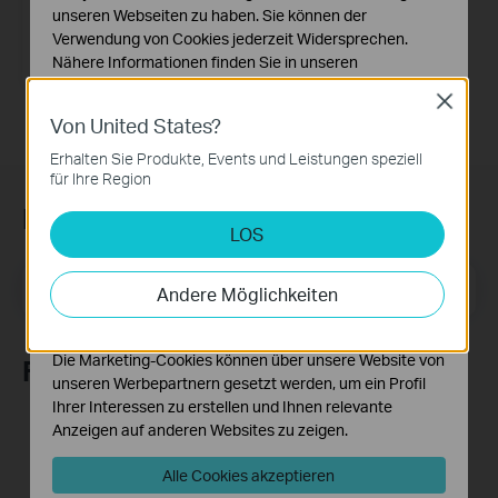
unseren Webseiten zu haben. Sie können der
TL-WPA4220 KIT
Verwendung von Cookies jederzeit Widersprechen.
AV600-300Mbit/s-WLAN-
Nähere Informationen finden Sie in unseren
Powerline-Extender KIT
Datenschutzhinweisen
.
Close
Von United States?
Notwendige Cookies
Diese Cookies sind zur Funktion der Website
Erhalten Sie Produkte, Events und Leistungen speziell
erforderlich und können in Ihren Systemen nicht
für Ihre Region
deaktiviert werden.
Newsletter abonnieren
LOS
Analyse- und Marketing-Cookies
Analyse-Cookies ermöglichen es uns, Ihre Aktivitäten
E-Mail-Adresse
auf unserer Website zu analysieren, um die
Registrieren
Andere Möglichkeiten
Funktionsweise unserer Website zu verbessern und
anzupassen.
Die Marketing-Cookies können über unsere Website von
Folge uns
unseren Werbepartnern gesetzt werden, um ein Profil
Ihrer Interessen zu erstellen und Ihnen relevante
Anzeigen auf anderen Websites zu zeigen.
Alle Cookies akzeptieren