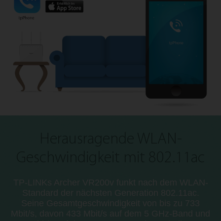
Herausragende WLAN-
Geschwindigkeit mit 802.11ac
TP-LINKs Archer VR200v funkt nach dem WLAN-
Standard der nächsten Generation 802.11ac.
Seine Gesamtgeschwindigkeit von bis zu 733
Mbit/s, davon 433 Mbit/s auf dem 5 GHz-Band und