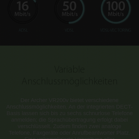
ADSL
VDSL
VDSL-VECTORING
Variable
Anschlussmöglichkeiten
Der Archer VR200v bietet verschiedene
Anschlussmöglichkeiten. An der integrierten DECT-
Basis lassen sich bis zu sechs schnurlose Telefone
anmelden; die Sprachübertragung erfolgt dabei
verschlüsselt. Zudem finden zwei analoge
Telefone, Faxgeräte oder Anrufbeantworter Platz.