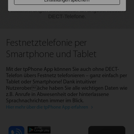
Ihre Telefonbuchkontakte und überträgt
Aktualisierungen automatisch an angeschlossene
DECT-Telefone.
Festnetztelefonie per
Smartphone und Tablet
Mit der tpPhone App können Sie auch ohne DECT-
Telefon übers Festnetz telefonieren – ganz einfach per
Tablet oder Smartphone! Dank intuitiver
Nutzeroberäche haben Sie alle wichtigen Daten wie
z.B. Anrufe in Abwesenheit oder hinterlassene
Sprachnachrichten immer im Blick.
Hier mehr über die tpPhone App erfahren