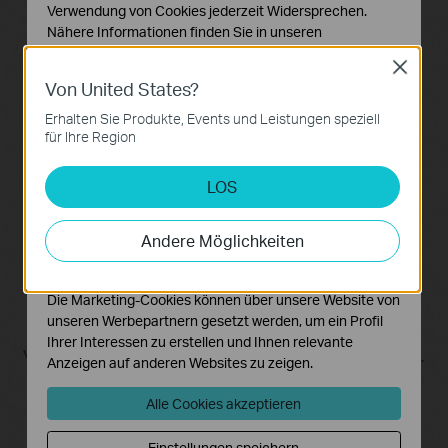
Professionelle Telefonzentrale
Verwendung von Cookies jederzeit Widersprechen.
Nähere Informationen finden Sie in unseren
Datenschutzhinweisen
.
Close
Von United States?
Notwendige Cookies
Diese Cookies sind zur Funktion der Website
Erhalten Sie Produkte, Events und Leistungen speziell
erforderlich und können in Ihren Systemen nicht
für Ihre Region
deaktiviert werden.
LOS
Analyse- und Marketing-Cookies
Analyse-Cookies ermöglichen es uns, Ihre Aktivitäten
auf unserer Website zu analysieren, um die
Andere Möglichkeiten
Funktionsweise unserer Website zu verbessern und
anzupassen.
Die Marketing-Cookies können über unsere Website von
unseren Werbepartnern gesetzt werden, um ein Profil
Der integrierte Anrufbeantworter des Archer
Ihrer Interessen zu erstellen und Ihnen relevante
VR200v speichert auf Wunsch Sprachnachrichten.
Anzeigen auf anderen Websites zu zeigen.
Telefoniefunktionen wie „Halten“, „Weiterleiten“,
„Dreierkonferenz“, „Anruferblockierung“ u.v.m.
Alle Cookies akzeptieren
machen den Archer VR200v zur professionellen
Telefonzentrale. Zudem synchronisiert der Router
Einstellungen speichern