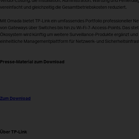
Vendor-Lösung, die Installation, Administration, Wartung und Fehlerdia
vereinfacht und gleichzeitig die Gesamtbetriebskosten reduziert.
Mit Omada bietet TP-Link ein umfassendes Portfolio professioneller N
von Gateways über Switches bis hin zu Wi-Fi-7-Access-Points. Das st
Ökosystem wird künftig um weitere Surveillance-Produkte ergänzt und 
einheitliche Managementplattform für Netzwerk- und Sicherheitsinfras
Presse-Material zum Download
Zum Download
Über TP-Link