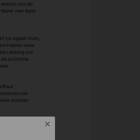
verkürzt sich die
-, Wand- oder Rack-
.
f 2,5-Gigabit-Ports,
em Failover sowie
hohe Leistung und
 bis zu fünfmal
asse.
iff auf
keitstests und
ehler schneller
Close
d
f auf