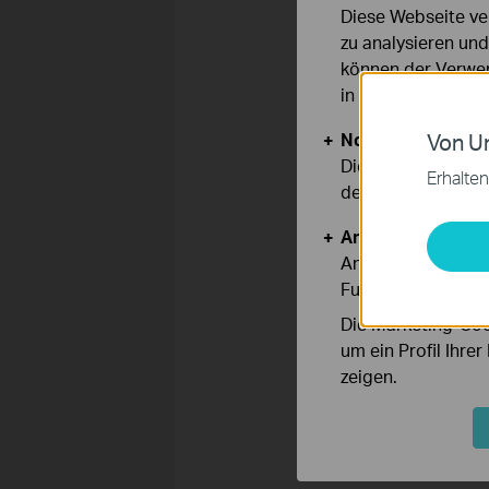
Diese Webseite ve
zu analysieren un
können der Verwen
in unseren
Datens
Notwendige Cook
Von Un
Diese Cookies sind
Erhalten
deaktiviert werden
Analyse- und Mar
Analyse-Cookies er
Funktionsweise un
Die Marketing-Coo
um ein Profil Ihre
zeigen.