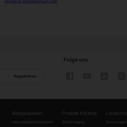
presse.
tp-link@ketchum.com
Folge uns
Registrieren
Bezugsquellen
Produkt Katalog
Lernporta
Value Added Distributoren
SOHO Katalog
Technologie-