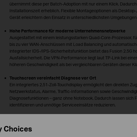
übernimmt diese per Batch-Adoption mit nur einem Klick. Dadurch 
Installationszeit erheblich. Flexible Montageoptionen als Desktop
Gerät erleichtern den Einsatz in unterschiedlichsten Umgebungen
Hohe Performance für moderne Unternehmensnetzwerke
Ausgestattet mit einem leistungsstarken Quad-Core-Prozessor, fün
bis zu vier WAN-Anschlüssen mit Load Balancing und automatisch
integrierter IDS-/IPS-Sicherheitsfunktion bietet das Fusion 2.5G 
Ausfallsicherheit. Die VPN-Performance liegt laut TP-Link bei einer
höheren Geschwindigkeit als bei vergleichbaren Geräten dieser Kl
Touchscreen vereinfacht Diagnose vor Ort
Ein integriertes 2,51-Zoll-Touchdisplay ermöglicht den direkten Zugr
Netzwerkstatus, Alarme, Traffic-Informationen sowie Geschwindig
Diagnosefunktionen – ganz ohne Notebook. Dadurch lassen sich F
identifizieren und unnötige Serviceeinsätze reduzieren.
Sichere Remote-Zugriffe mit Omada LightLink VPN
Mit dem neuen Omada LightLink VPN erhalten Administratoren un
y Choices
Außendienstmitarbeiter per Einladungslink sicheren Remote-Zugrif