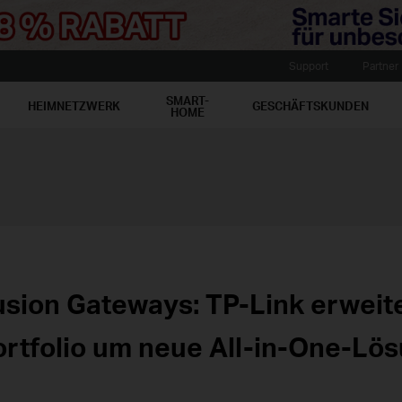
Support
Partner
SMART-
HEIMNETZWERK
GESCHÄFTSKUNDEN
HOME
usion Gateways: TP-Link erwei
ortfolio um neue All-in-One-Lö