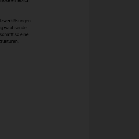
gnose erheblich
etzwerklösungen –
etig wachsende
schafft so eine
trukturen.