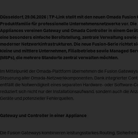
Düsseldorf, 29.06.2026
|
TP-Link stellt mit den neuen Omada Fusion
Produktfamilie für professionelle Unternehmensnetzwerke vor. Die 
Appliances vereinen Gateway und Omada Controller in einem Gerä
eine besonders einfache Bereitstellung, zentrale Verwaltung sowie e
moderner Netzwerkinfrastrukturen. Die neue Fusion-Serie richtet s
kleine und mittlere Unternehmen, Filialbetriebe sowie Managed Ser
(MSPs), die mehrere Standorte zentral verwalten möchten.
Im Mittelpunkt der Omada-Plattform übernehmen die Fusion Gateways 
Steuerung aller Omada-Netzwerkkomponenten. Dank integrierter Contr
entfällt die Notwendigkeit eines separaten Hardware- oder Software-C
reduziert sich nicht nur der Installationsaufwand, sondern auch die An
Geräte und potenzieller Fehlerquellen.
Gateway und Controller in einer Appliance
Die Fusion Gateways kombinieren leistungsstarkes Routing, Sicherheit