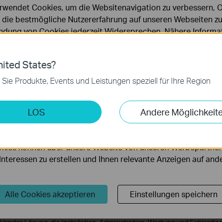
Unternehmensnetzwerke. Die Verbindung erfolgt unkompliziert pe
rwendet Cookies, um die Websitenavigation zu verbessern, On
und ermöglicht geschützten Zugriff auf Standorte von nahezu über
d die bestmögliche Nutzererfahrung auf unseren Webseiten zu
dung von Cookies jederzeit Widersprechen. Nähere Informat
Entwickelt für Multi-Site-Umgebungen
chutzhinweisen
.
ies
ited States?
Die Fusion-Serie wurde speziell für Unternehmen mit mehreren Standor
 zur Funktion der Website erforderlich und können in Ihren 
 Sie Produkte, Events und Leistungen speziell für Ihre Region
Funktionen wie zentrales Multi-Site-Management, Full-Mesh SD-WAN sow
.
Site-Verbindungen ermöglichen eine effiziente Vernetzung verteilter 
reduzieren gleichzeitig den administrativen Aufwand.
keting-Cookies
LOS
Andere Möglichkeit
möglichen es uns, Ihre Aktivitäten auf unserer Website zu an
Ausblick: Fusion Pro und Fusion Max als kommende Erweiterungen
serer Website zu verbessern und anzupassen.
kies können über unsere Website von unseren Werbepartner
Mit den angekündigten Serien Fusion Pro und Fusion Max baut TP-Link 
r Interessen zu erstellen und Ihnen relevante Anzeigen auf an
in-One-Plattform weiter aus. Künftig werden neben der Netzwerkverwa
Videoüberwachungslösungen integriert. Dadurch lassen sich Omada-
und VIGI-Kameras inklusive NVRs über eine gemeinsame Plattform ver
Alle Cookies akzeptieren
Einstellungen speichern
Insbesondere größere Unternehmen profitieren von einer vollständig int