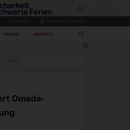
Close
Community
Deutschland / Deutsch
Search
KAUFEN
ANGEBOTE
Online
store
Jahr:
--
tert Omada-
sung