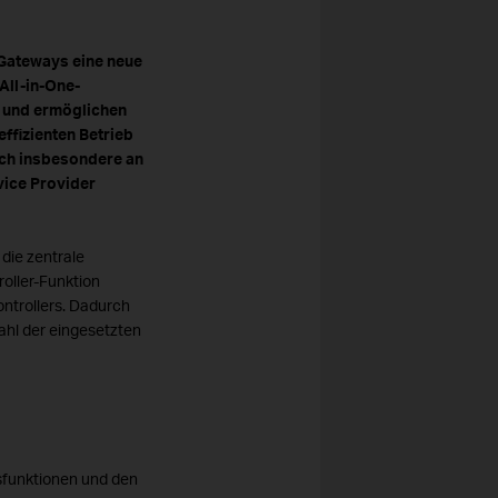
 Gateways eine neue
All-in-One-
t und ermöglichen
ffizienten Betrieb
ich insbesondere an
vice Provider
die zentrale
oller-Funktion
ontrollers. Dadurch
zahl der eingesetzten
sfunktionen und den