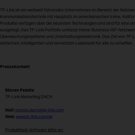
TP-Link ist ein weltweit führendes Unternehmen im Bereich der Netzwe
Kommunikationstechnik mit Hauptsitz im amerikanischen Irvine, Kalifor
Produkte verfügen über die neuesten Technologien und sind für eine 
ausgelegt. Das TP-Link-Portfolio umfasst Home-Business-ISP-Netzwer
Überwachungssysteme und Unterhaltungselektronik. Das Ziel von TP-Lin
einfachen, intelligenten und vernetzten Lebensstil für alle zu schaffen.
Pressekontakt
Steven Peddie
TP-Link Marketing DACH
Mail:
presse.dach@tp-link.com
Web:
www.tp-link.com/de
Produkttest-Anfragen bitte an: