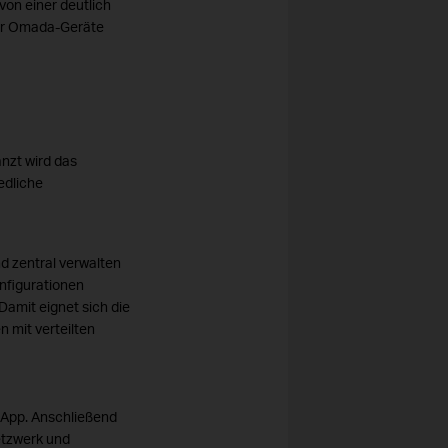
von einer deutlich
her Omada-Geräte
änzt wird das
edliche
d zentral verwalten
nfigurationen
amit eignet sich die
 mit verteilten
 App. Anschließend
tzwerk und