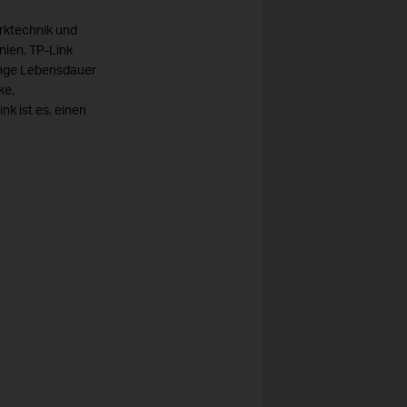
rktechnik und
nien. TP-Link
lange Lebensdauer
ke,
k ist es, einen