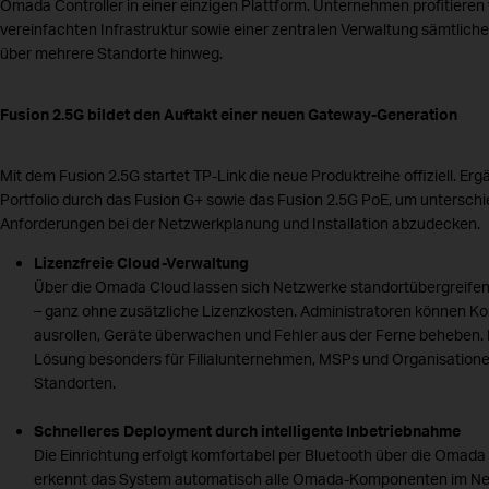
Omada Controller in einer einzigen Plattform. Unternehmen profitieren 
vereinfachten Infrastruktur sowie einer zentralen Verwaltung sämtlic
über mehrere Standorte hinweg.
Fusion 2.5G bildet den Auftakt einer neuen Gateway-Generation
Mit dem Fusion 2.5G startet TP-Link die neue Produktreihe offiziell. Erg
Portfolio durch das Fusion G+ sowie das Fusion 2.5G PoE, um unterschi
Anforderungen bei der Netzwerkplanung und Installation abzudecken.
Lizenzfreie Cloud-Verwaltung
Über die Omada Cloud lassen sich Netzwerke standortübergreifen
– ganz ohne zusätzliche Lizenzkosten. Administratoren können Ko
ausrollen, Geräte überwachen und Fehler aus der Ferne beheben. D
Lösung besonders für Filialunternehmen, MSPs und Organisationen
Standorten.
Schnelleres Deployment durch intelligente Inbetriebnahme
Die Einrichtung erfolgt komfortabel per Bluetooth über die Omada
erkennt das System automatisch alle Omada-Komponenten im Ne