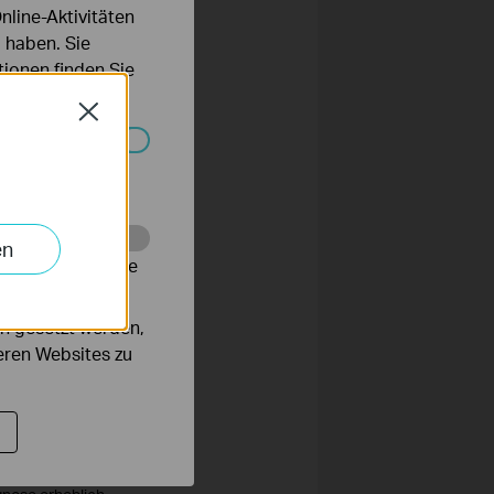
r App oder Browser
line-Aktivitäten
all.
 haben. Sie
ionen finden Sie
Close
ten konzipiert.
Systemen nicht
ie direkte Site-to-
Niederlassungen und
en
alysieren, um die
n gesetzt werden,
das Konzept der All-
deren Websites zu
ltung auch
Netzwerkprodukte
walten.
egrierten Single-