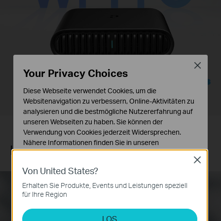
Close
Your Privacy Choices
5 GHz
1201 Mbps
Diese Webseite verwendet Cookies, um die
2,4 GHz
300 Mbps
Websitenavigation zu verbessern, Online-Aktivitäten zu
analysieren und die bestmögliche Nutzererfahrung auf
unseren Webseiten zu haben. Sie können der
Verwendung von Cookies jederzeit Widersprechen.
Nähere Informationen finden Sie in unseren
Kraftvolles WiFi, taschengroß
Datenschutzhinweisen
.
Close
Von United States?
Notwendige Cookies
Diese Cookies sind zur Funktion der Website
Erhalten Sie Produkte, Events und Leistungen speziell
erforderlich und können in Ihren Systemen nicht
für Ihre Region
Type-C-Stromanschluss
Ein-Klick-Schalter
deaktiviert werden.
(PD/QC-kompatibel)
Schnelles Umschalten der
Bequeme Stromversorgung
Modi
LOS
Analyse- und Marketing-Cookies