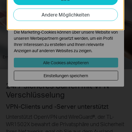
Analyse-Cookies ermöglichen es uns, Ihre Aktivitäten
auf unserer Website zu analysieren, um die
Andere Möglichkeiten
Funktionsweise unserer Website zu verbessern und
anzupassen.
Die Marketing-Cookies können über unsere Website von
unseren Werbepartnern gesetzt werden, um ein Profil
Ihrer Interessen zu erstellen und Ihnen relevante
Anzeigen auf anderen Websites zu zeigen.
USB-Anschluss
2× Gigabit-Ports
Ermöglicht Datei- & USB-
Mehrere Geräte verbinden
Internetfreigabe
Alle Cookies akzeptieren
Einstellungen speichern
24/7 sicheres Surfen mit VPN-
Verschlüsselung
VPN-Clients und -Server unterstützt
Unterstützt OpenVPN und WireGuard®, der TL-
WR1502X bewahrt die Privatsphäre und Sicherheit
Ihres Netzwerks, egal ob Sie aus dem Ausland