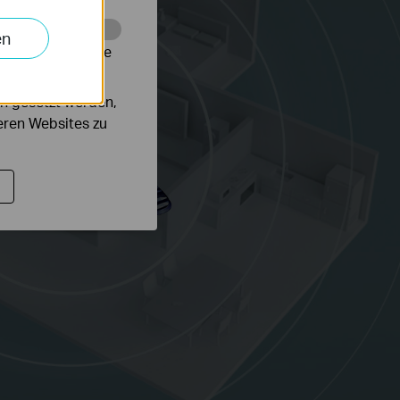
en
alysieren, um die
n gesetzt werden,
deren Websites zu