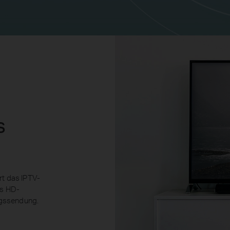
s
rt das IPTV-
es HD-
ngssendung.