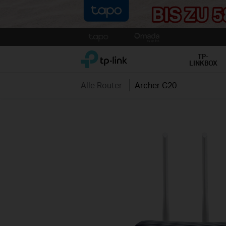
Click
to
TP-Link, Reliably Smart
skip
TP-
LINKBOX
the
navigation
Alle Router
Archer C20
bar