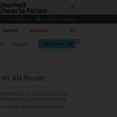
Close
Community
Deutschland / Deutsch
Search
KAUFEN
ANGEBOTE
Online
en
Support
Jetzt kaufen
store
-WLAN-Router
00 Mbit/s auf 2,4 GHz und bis zu 433
HD-Videostreaming und Online-Gaming
für maximale WLAN-Abdeckung und –