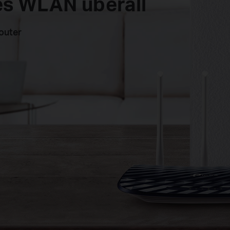
es WLAN überall
outer