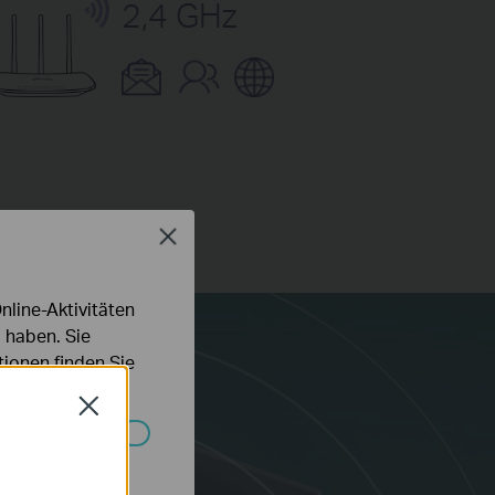
2,4 GHz
Close
line-Aktivitäten
 haben. Sie
ionen finden Sie
Close
Systemen nicht