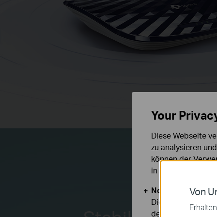
Your Privac
Diese Webseite ve
zu analysieren un
können der Verwen
in unseren
Datens
Notwendige Cook
Von Un
Diese Cookies sind
Erhalten
deaktiviert werden