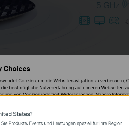
5 GHz
y Choices
rwendet Cookies, um die Websitenavigation zu verbessern, On
d die bestmögliche Nutzererfahrung auf unseren Webseiten zu
dung von Cookies jederzeit Widersprechen. Nähere Informat
chutzhinweisen
.
ies
ited States?
 zur Funktion der Website erforderlich und können in Ihren 
 Sie Produkte, Events und Leistungen speziell für Ihre Region
.