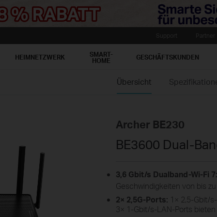
Support
Partner
SMART-
HEIMNETZWERK
GESCHÄFTSKUNDEN
HOME
Übersicht
Spezifikation
Archer BE230
BE3600 Dual-Band
3,6 Gbit/s Dualband-Wi-Fi 7
Geschwindigkeiten von bis zu 
2× 2,5G-Ports:
1× 2,5-Gbit/s
3× 1-Gbit/s-LAN-Ports bieten