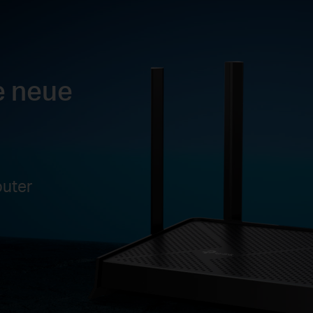
e neue
outer