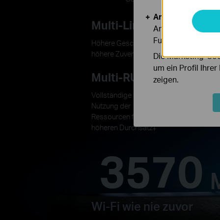
Analyse- und Mar
Multi-Link Operation
Analyse-Cookies er
Funktionsweise un
Höhere Geschwindigkeit, geringere Late
höhere Zuverlässigkeit.
‡
Die Marketing-Coo
um ein Profil Ihre
Multi-RUs
4K-QAM
zeigen.
Vollständige
Packt 120 % me
Nutzung der
Daten für höher
Ressourcen für
Geschwindigkei
höheren Durchsatz
‡
3570
Wi-Fi wie nie zuvor