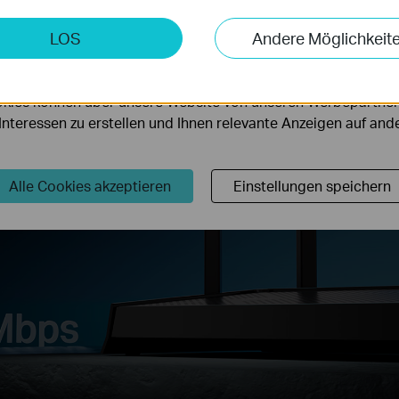
Erfahren Sie mehr über Wi-Fi 7
keting-Cookies
LOS
Andere Möglichkeit
möglichen es uns, Ihre Aktivitäten auf unserer Website zu an
serer Website zu verbessern und anzupassen.
nz,
kies können über unsere Website von unseren Werbepartner
r Interessen zu erstellen und Ihnen relevante Anzeigen auf an
hr
Alle Cookies akzeptieren
Einstellungen speichern
e
‡
ten.