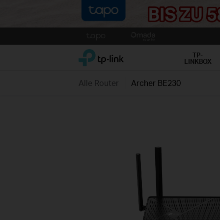
Click
to
TP-Link, Reliably Smart
skip
TP-
LINKBOX
the
navigation
Alle Router
Archer BE230
bar