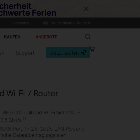
Close
Community
Deutschland / Deutsch
Search
KAUFEN
ANGEBOTE
Online
en
Support
Jetzt kaufen
store
 Wi-Fi 7 Router
:
BE3600 Dualband-Wi-Fi bietet Wi-Fi-
†
‡
3,6 Gbit/s.
-WAN-Port, 1× 2,5-Gbit/s-LAN-Port und
 hohe Datenübertragungsraten.