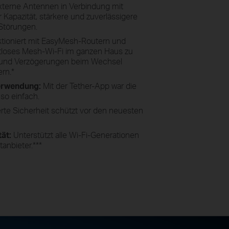
xterne Antennen in Verbindung mit
Kapazität, stärkere und zuverlässigere
Störungen.
tioniert mit EasyMesh-Routern und
tloses Mesh-Wi-Fi im ganzen Haus zu
 und Verzögerungen beim Wechsel
ern.
*
Verwendung:
Mit der Tether-App war die
so einfach.
erte Sicherheit schützt vor den neuesten
tät:
Unterstützt alle Wi-Fi-Generationen
tanbieter.
***