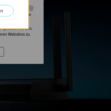
en
alysieren, um die
n gesetzt werden,
deren Websites zu