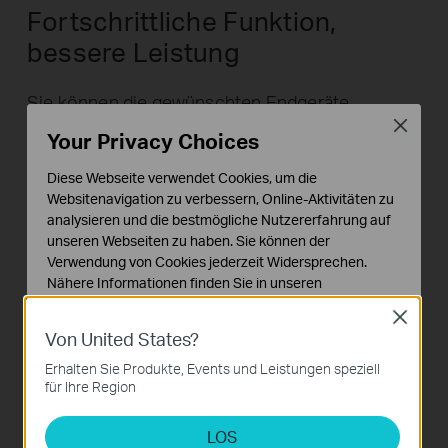
Fortschrittliche Funktion,
bessere Leistung
Sie können die gewünschten Endgeräte
Close
priorisieren, deren Datenverkehr bevorzugt
Your Privacy Choices
werden soll, damit Sie alle bandbreiteintensiven
Diese Webseite verwendet Cookies, um die
Anwendungen reibungslos verwenden können,
Websitenavigation zu verbessern, Online-Aktivitäten zu
z.B. Online HD-Video usw.
analysieren und die bestmögliche Nutzererfahrung auf
unseren Webseiten zu haben. Sie können der
Verwendung von Cookies jederzeit Widersprechen.
Das IGMP-Snooping optimiert die Multicast-
Nähere Informationen finden Sie in unseren
Datenstrom zur Gewährleistung einer
Datenschutzhinweisen
.
Close
unterbrechungsfreie Internet-Anwendung, z.B.
Von United States?
Notwendige Cookies
IPTV
Diese Cookies sind zur Funktion der Website
Erhalten Sie Produkte, Events und Leistungen speziell
erforderlich und können in Ihren Systemen nicht
für Ihre Region
deaktiviert werden.
LOS
Analyse- und Marketing-Cookies