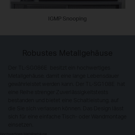
IGMP Snooping
Robustes Metallgehäuse
Der TL-SG086E besitzt ein hochwertiges
Metallgehäuse, damit eine lange Lebensdauer
gewährleistet werden kann. Der TL-SG108E hat
eine Reihe strenger Zuverlässigkeitstests
bestanden und bietet eine Schaltleistung, auf
die Sie sich verlassen können. Das Design lässt
sich für eine einfache Tisch- oder Wandmontage
einsetzen.
Hochwertiges Metallgehäuse