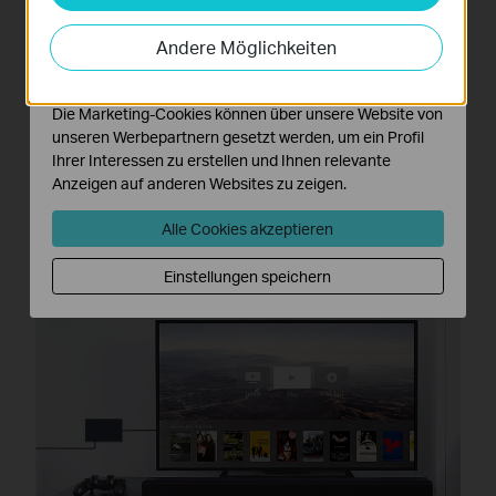
Analyse-Cookies ermöglichen es uns, Ihre Aktivitäten
auf unserer Website zu analysieren, um die
Andere Möglichkeiten
Funktionsweise unserer Website zu verbessern und
anzupassen.
Die Marketing-Cookies können über unsere Website von
unseren Werbepartnern gesetzt werden, um ein Profil
Ihrer Interessen zu erstellen und Ihnen relevante
Anzeigen auf anderen Websites zu zeigen.
Alle Cookies akzeptieren
Qos
Einstellungen speichern