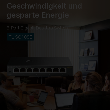
Geschwindigkeit und
gesparte Energie
8-Port Gigabit Desktop Switch
TL-SG108E