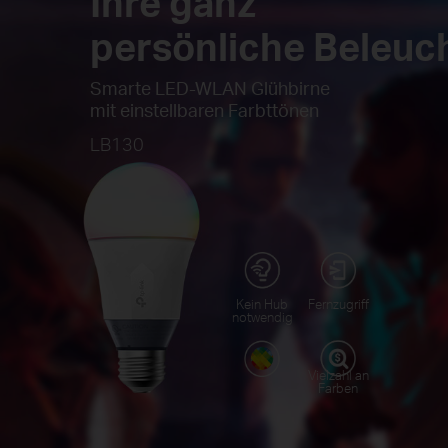
Ihre ganz
persönliche Beleuc
Smarte LED-WLAN Glühbirne
mit einstellbaren Farbttönen
LB130
Kein Hub
Fernzugriff
notwendig
Vielzahl an
Farben