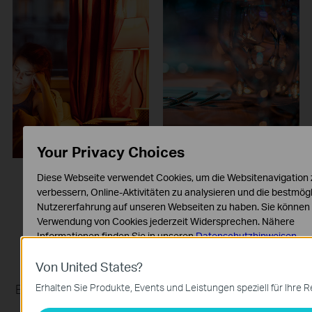
Your Privacy Choices
Diese Webseite verwendet Cookies, um die Websitenavigation 
verbessern, Online-Aktivitäten zu analysieren und die bestmög
Nutzererfahrung auf unseren Webseiten zu haben. Sie können
Verwendung von Cookies jederzeit Widersprechen. Nähere
Informationen finden Sie in unseren
Datenschutzhinweisen
.
Nachtmodus
Party
Notwendige Cookies
Von United States?
Lassen Sie zum
Diese Cookies sind zur Funktion der Website erforderlich und 
Beleben Sie Ihre Räume
Schlafen alle oder nur
Erhalten Sie Produkte, Events und Leistungen speziell für Ihre 
in Ihren Systemen nicht deaktiviert werden.
mit einer
einzelne Lichter