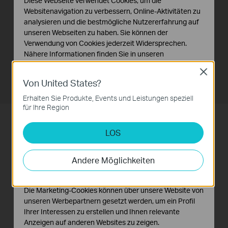
Diese Webseite verwendet Cookies, um die
Websitenavigation zu verbessern, Online-Aktivitäten zu
analysieren und die bestmögliche Nutzererfahrung auf
unseren Webseiten zu haben. Sie können der
Verwendung von Cookies jederzeit Widersprechen.
Nähere Informationen finden Sie in unseren
Datenschutzhinweisen
.
LB110
Close
gewöhnliche
Von United States?
Notwendige Cookies
Glühbirne
Diese Cookies sind zur Funktion der Website
Erhalten Sie Produkte, Events und Leistungen speziell
erforderlich und können in Ihren Systemen nicht
für Ihre Region
deaktiviert werden.
LOS
Richten Sie Ihren eigenen
Analyse- und Marketing-Cookies
Analyse-Cookies ermöglichen es uns, Ihre Aktivitäten
Zeitplan ein
auf unserer Website zu analysieren, um die
Andere Möglichkeiten
Funktionsweise unserer Website zu verbessern und
anzupassen.
Machen Sie sich das Leben leicht und
Die Marketing-Cookies können über unsere Website von
bestimmen Sie feste Zeiten zum Ein- oder
unseren Werbepartnern gesetzt werden, um ein Profil
Ihrer Interessen zu erstellen und Ihnen relevante
Ausschalten Ihrer Glühbirnen. Die LB110
Anzeigen auf anderen Websites zu zeigen.