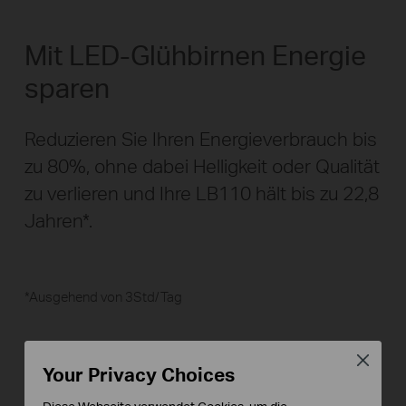
Mit LED-Glühbirnen Energie
sparen
Reduzieren Sie Ihren Energieverbrauch bis
zu 80%, ohne dabei Helligkeit oder Qualität
zu verlieren und Ihre LB110 hält bis zu 22,8
Jahren*.
*Ausgehend von 3Std/Tag
Close
Your Privacy Choices