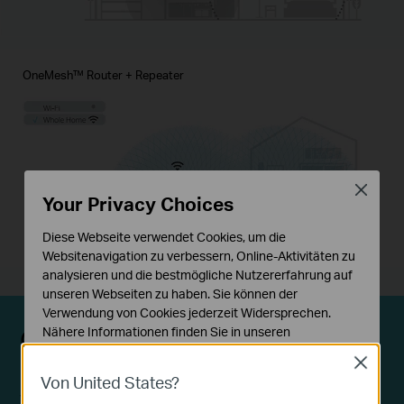
OneMesh™ Router + Repeater
Close
Your Privacy Choices
Diese Webseite verwendet Cookies, um die
Websitenavigation zu verbessern, Online-Aktivitäten zu
analysieren und die bestmögliche Nutzererfahrung auf
unseren Webseiten zu haben. Sie können der
Verwendung von Cookies jederzeit Widersprechen.
Genießen Sie ein Mesh-
Nähere Informationen finden Sie in unseren
Datenschutzhinweisen
.
Netzwerk mit Ihrem
Close
Von United States?
Notwendige Cookies
vorhandenen Router
Diese Cookies sind zur Funktion der Website