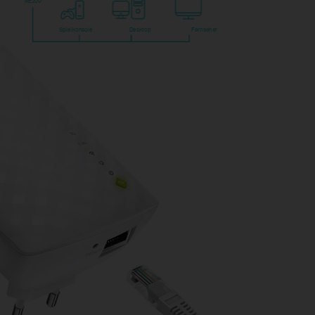
RE200
Spielkonsole
Desktop
Fernseher