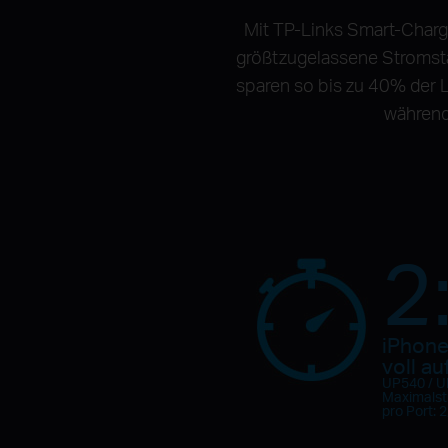
Mit TP-Links Smart-Charg
größtzugelassene Stromstä
sparen so bis zu 40% der L
während
2
iPhone
voll au
UP540 / 
Maximals
pro Port: 