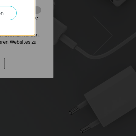
en
alysieren, um die
n gesetzt werden,
deren Websites zu