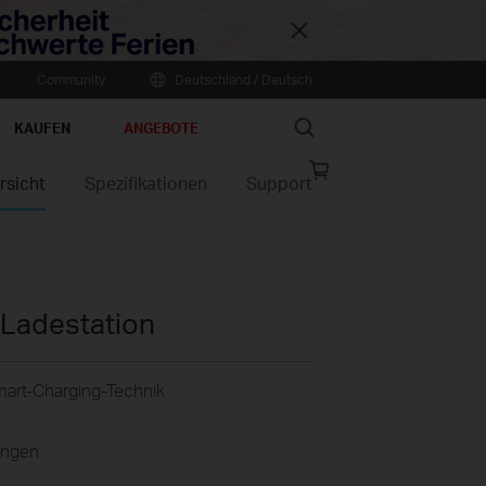
Close
Community
Deutschland / Deutsch
Search
KAUFEN
ANGEBOTE
Online
rsicht
Spezifikationen
Support
store
Ladestation
Smart-Charging-Technik
tungen