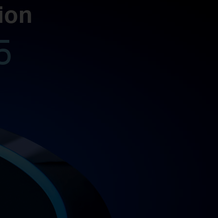
ion
5