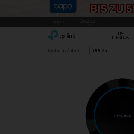
Click
to
TP-Link, Reliably Smart
skip
TP-
LINKBOX
the
navigation
Mobiles Zubehör
UP525
bar