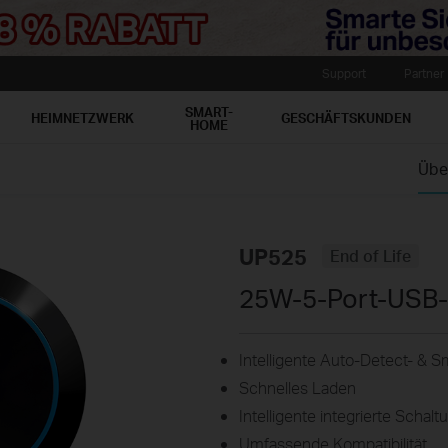
Support
Partner
SMART-
HEIMNETZWERK
GESCHÄFTSKUNDEN
HOME
Übe
UP525
End of Life
25W-5-Port-USB-
Intelligente Auto-Detect- & 
Schnelles Laden
Intelligente integrierte Schal
Umfassende Kompatibilität